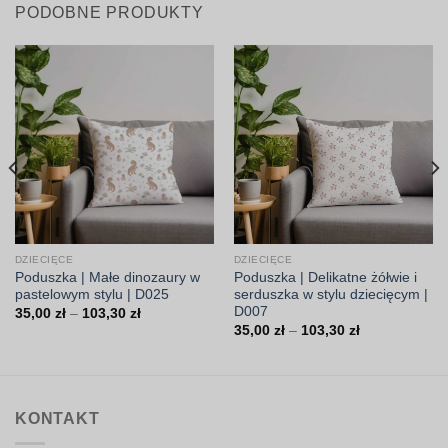
PODOBNE PRODUKTY
DZIECIĘCE
DZIECIĘCE
Poduszka | Małe dinozaury w
Poduszka | Delikatne żółwie i
pastelowym stylu | D025
serduszka w stylu dziecięcym |
D007
Zakres
35,00
zł
–
103,30
zł
cen:
Zakres
35,00
zł
–
103,30
zł
od
cen:
35,00 zł
od
do
35,00 zł
103,30 zł
do
103,30 zł
KONTAKT