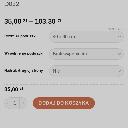
D032
Zakres
35,00
–
103,30
zł
zł
cen:
WYCZYŚĆ
od
Rozmiar poduszki
35,00 zł
do
Wypełnienie poduszki
103,30 zł
Nadruk drugiej strony
35,00
zł
ilość Poduszka | Pastelowe kapibary na łące | D032
DODAJ DO KOSZYKA