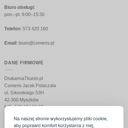
Biuro obsługi:
pon.–pt. 9:00–15:30
Telefon
: 573 420 160
Email
: biuro@comeris.pl
DANE FIRMOWE
DrukarniaTkanin.pl
Comeris Jacek Potaczała
ul. Sikorskiego 53H
42-300 Myszków
NIP: 577 194 55 57
REGON: 241 161 498
Na naszej stronie wykorzystujemy pliki cookie,
aby poprawić komfort korzystania z niej,