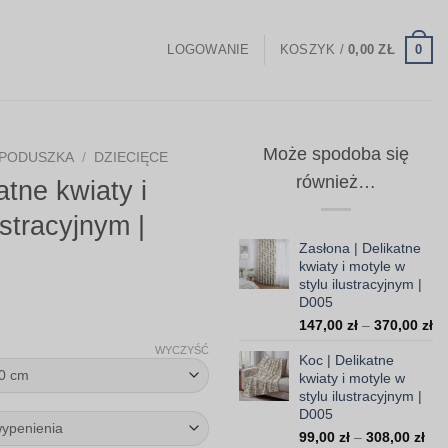
0
LOGOWANIE
KOSZYK /
0,00
ZŁ
Może spodoba się
PODUSZKA
/
DZIECIĘCE
również…
tne kwiaty i
ustracyjnym |
Zasłona | Delikatne
kwiaty i motyle w
stylu ilustracyjnym |
D005
Zakres
Za
147,00
zł
–
370,00
zł
cen:
ce
WYCZYŚĆ
Koc | Delikatne
od
od
kwiaty i motyle w
14
35,00 zł
stylu ilustracyjnym |
do
do
D005
37
Zak
99,00
zł
–
308,00
zł
103,30 zł