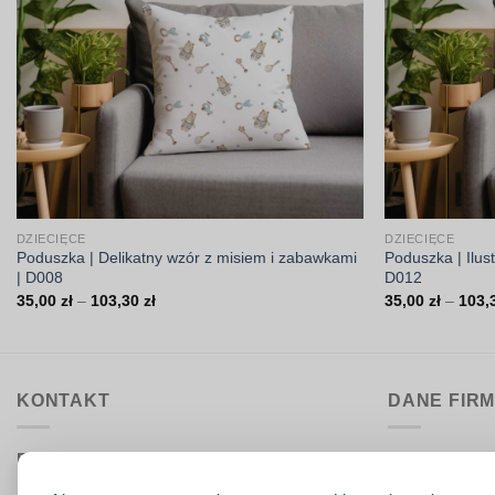
DZIECIĘCE
DZIECIĘCE
Poduszka | Delikatny wzór z misiem i zabawkami
Poduszka | Ilus
| D008
D012
Zakres
35,00
zł
–
103,30
zł
35,00
zł
–
103,
cen:
od
35,00 zł
do
103,30 zł
KONTAKT
DANE FIR
Biuro obsługi:
DrukarniaTka
pon.–pt. 9:00–15:30
Comeris Jace