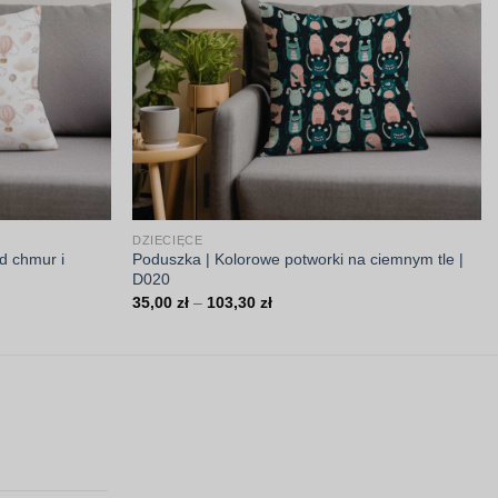
DZIECIĘCE
d chmur i
Poduszka | Kolorowe potworki na ciemnym tle |
D020
Zakres
35,00
zł
–
103,30
zł
cen:
od
35,00 zł
do
103,30 zł