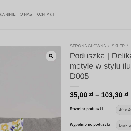
KANINIE
O NAS
KONTAKT
STRONA GŁÓWNA
/
SKLEP
/
Poduszka | Delika
Zoom
motyle w stylu il
D005
35,00
–
103,30
zł
zł
Rozmiar poduszki
Wypełnienie poduszki