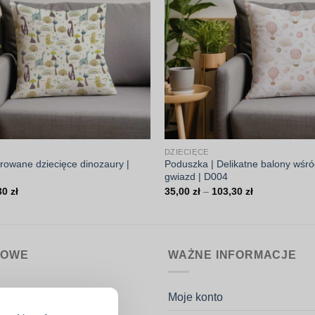
DZIECIĘCE
trowane dziecięce dinozaury |
Poduszka | Delikatne balony wśró
gwiazd | D004
Zakres
Zakres
30
zł
35,00
zł
–
103,30
zł
cen:
cen:
od
od
35,00 zł
35,00 zł
do
do
103,30 zł
103,30 zł
MOWE
WAŻNE INFORMACJE
nin.pl
Moje konto
k Potaczała