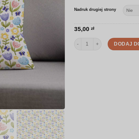
Nadruk drugiej strony
35,00
zł
ilość Poduszka | Delikatne kwi
DODAJ D