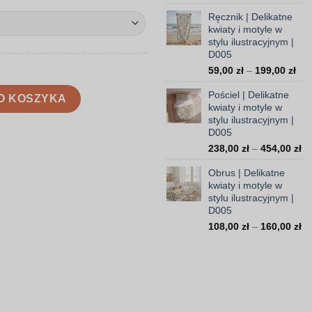
cen
Ręcznik | Delikatne
od
kwiaty i motyle w
99,
stylu ilustracyjnym |
do
D005
308
Zak
59,00
zł
–
199,00
zł
cen
aty i motyle w stylu ilustracyjnym | D005
Pościel | Delikatne
od
O KOSZYKA
kwiaty i motyle w
59,
stylu ilustracyjnym |
do
D005
199
Za
238,00
zł
–
454,00
zł
ce
Obrus | Delikatne
od
kwiaty i motyle w
23
stylu ilustracyjnym |
do
D005
45
Za
108,00
zł
–
160,00
zł
ce
od
10
do
16