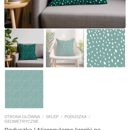
STRONA GŁÓWNA
/
SKLEP
/
PODUSZKA
/
GEOMETRYCZNE