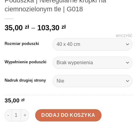
Poduszka | Nieregularne kropki na
ciemnozielonym tle | G018
Zakres
35,00
–
103,30
zł
zł
cen:
WYCZYŚĆ
od
Rozmiar poduszki
35,00 zł
do
Wypełnienie poduszki
103,30 zł
Nadruk drugiej strony
35,00
zł
ilość Poduszka | Nieregularne kropki na ciemnozielonym tle | G
DODAJ DO KOSZYKA