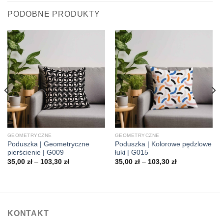
PODOBNE PRODUKTY
GEOMETRYCZNE
GEOMETRYCZNE
Poduszka | Geometryczne
Poduszka | Kolorowe pędzlowe
pierścienie | G009
łuki | G015
Zakres
Zakres
35,00
zł
–
103,30
zł
35,00
zł
–
103,30
zł
cen:
cen:
od
od
35,00 zł
35,00 zł
do
do
103,30 zł
103,30 zł
KONTAKT