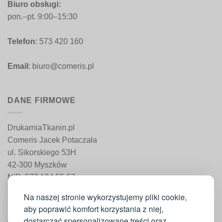
Biuro obsługi:
pon.–pt. 9:00–15:30
Telefon
: 573 420 160
Email
: biuro@comeris.pl
DANE FIRMOWE
DrukarniaTkanin.pl
Comeris Jacek Potaczała
ul. Sikorskiego 53H
42-300 Myszków
NIP: 577 194 55 57
REGON: 241 161 498
Na naszej stronie wykorzystujemy pliki cookie,
aby poprawić komfort korzystania z niej,
dostarczać spersonalizowane treści oraz