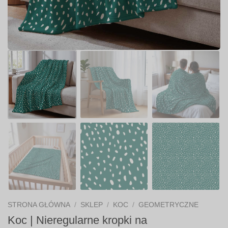
STRONA GŁÓWNA
/
SKLEP
/
KOC
/
GEOMETRYCZNE
Koc | Nieregularne kropki na