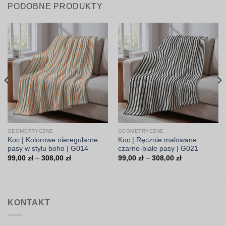
PODOBNE PRODUKTY
GEOMETRYCZNE
GEOMETRYCZNE
Koc | Kolorowe nieregularne
Koc | Ręcznie malowane
pasy w stylu boho | G014
czarno-białe pasy | G021
Zakres
Zakres
99,00
zł
–
308,00
zł
99,00
zł
–
308,00
zł
cen:
cen:
od
od
99,00 zł
99,00 zł
do
do
308,00 zł
308,00 zł
KONTAKT