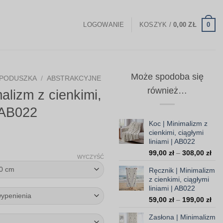
0
LOGOWANIE
KOSZYK /
0,00
ZŁ
Może spodoba się
PODUSZKA
/
ABSTRAKCYJNE
również…
alizm z cienkimi,
| AB022
Koc | Minimalizm z
cienkimi, ciągłymi
Zakres
liniami | AB022
Zak
cen:
99,00
zł
–
308,00
zł
WYCZYŚĆ
cen
od
Ręcznik | Minimalizm
od
35,00 zł
z cienkimi, ciągłymi
99,
liniami | AB022
do
do
Zak
59,00
zł
–
199,00
zł
308
103,30 zł
cen
Zasłona | Minimalizm
od