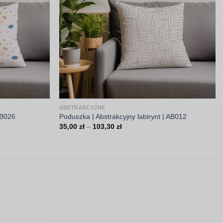
ABSTRAKCYJNE
AB026
Poduszka | Abstrakcyjny labirynt | AB012
Zakres
35,00
zł
–
103,30
zł
cen:
od
35,00 zł
do
103,30 zł