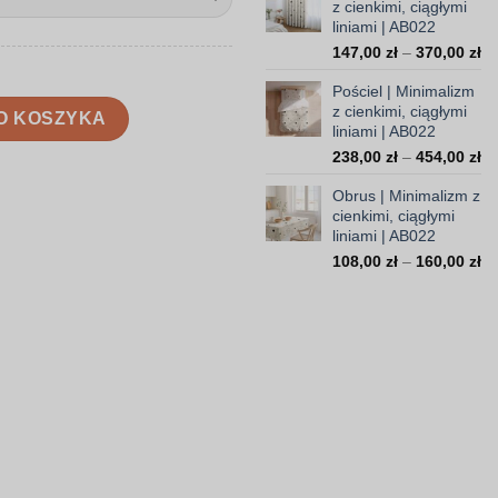
z cienkimi, ciągłymi
59,
liniami | AB022
do
Za
147,00
zł
–
370,00
zł
199
ce
Pościel | Minimalizm
od
ienkimi, ciągłymi liniami | AB022
z cienkimi, ciągłymi
14
O KOSZYKA
liniami | AB022
do
Za
238,00
zł
–
454,00
zł
37
ce
Obrus | Minimalizm z
od
cienkimi, ciągłymi
23
liniami | AB022
do
Za
108,00
zł
–
160,00
zł
45
ce
od
10
do
16