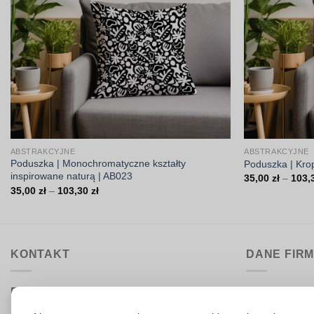
ABSTRAKCYJNE
ABSTRAKCYJNE
Poduszka | Monochromatyczne kształty
Poduszka | Kro
inspirowane naturą | AB023
35,00
zł
–
103,
Zakres
35,00
zł
–
103,30
zł
cen:
od
35,00 zł
do
103,30 zł
KONTAKT
DANE FIR
Biuro obsługi:
DrukarniaTka
pon.–pt. 9:00–15:30
Comeris Jace