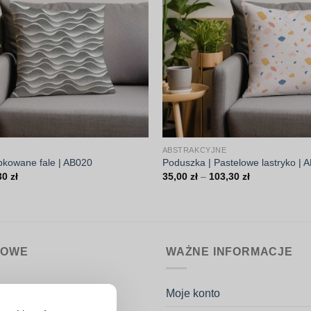
ABSTRAKCYJNE
pkowane fale | AB020
Poduszka | Pastelowe lastryko | 
Zakres
Zakres
30
zł
35,00
zł
–
103,30
zł
cen:
cen:
od
od
35,00 zł
35,00 zł
do
do
103,30 zł
103,30 zł
MOWE
WAŻNE INFORMACJE
nin.pl
Moje konto
k Potaczała