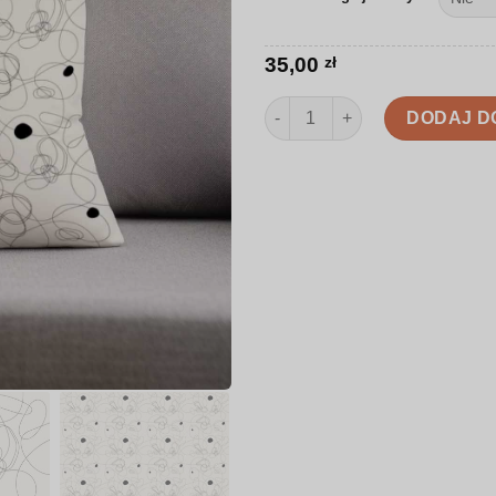
35,00
zł
ilość Poduszka | Minimalizm z c
DODAJ D