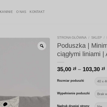
KANINIE
O NAS
KONTAKT
STRONA GŁÓWNA
/
SKLEP
/
Poduszka | Minim
Zoom
ciągłymi liniami 
35,00
–
103,30
zł
zł
Rozmiar poduszki
Wypełnienie poduszki
Nadruk drugiej strony