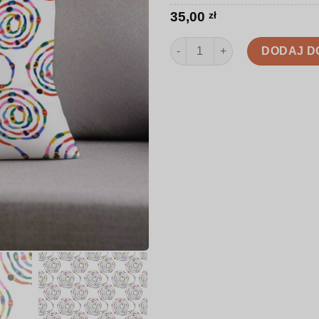
35,00
zł
ilość Poduszka | Krąg jedności
DODAJ D