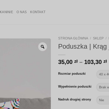
KANINIE
O NAS
KONTAKT
STRONA GŁÓWNA
/
SKLEP
/
Poduszka | Krąg 
Zoom
35,00
–
103,30
zł
zł
Rozmiar poduszki
Wypełnienie poduszki
Nadruk drugiej strony