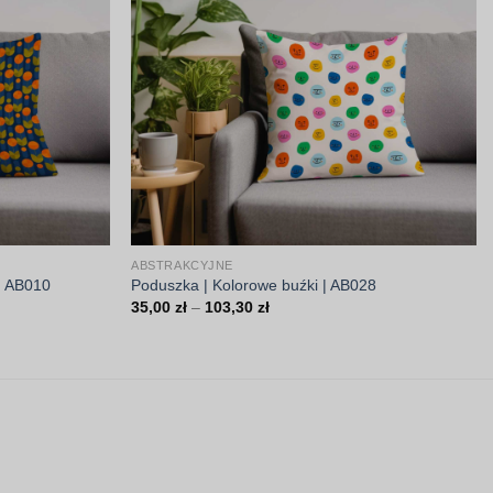
ABSTRAKCYJNE
 | AB010
Poduszka | Kolorowe buźki | AB028
Zakres
35,00
zł
–
103,30
zł
cen:
od
35,00 zł
do
103,30 zł