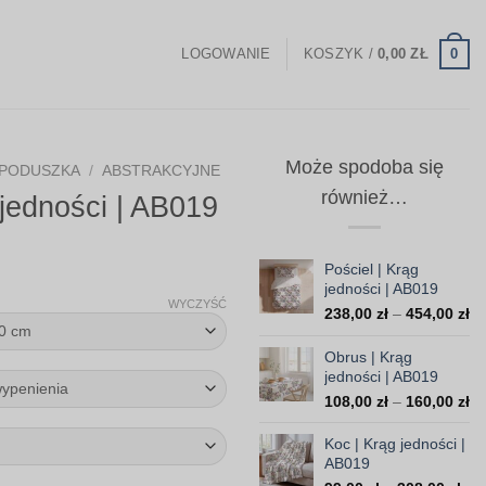
0
LOGOWANIE
KOSZYK /
0,00
ZŁ
Może spodoba się
PODUSZKA
/
ABSTRAKCYJNE
również…
jedności | AB019
Zakres
Pościel | Krąg
jedności | AB019
cen:
WYCZYŚĆ
Za
238,00
zł
–
454,00
zł
od
ce
35,00 zł
od
Obrus | Krąg
do
23
jedności | AB019
do
103,30 zł
Za
108,00
zł
–
160,00
zł
45
ce
od
Koc | Krąg jedności |
10
AB019
do