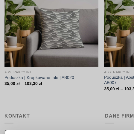
ABSTRAKCYJNE
ABSTRAKCYJNE
Poduszka | Abst
Poduszka | Kropkowane fale | AB020
AB007
Zakres
35,00
zł
–
103,30
zł
cen:
35,00
zł
–
103,
od
35,00 zł
do
103,30 zł
KONTAKT
DANE FIR
Biuro obsługi:
DrukarniaTka