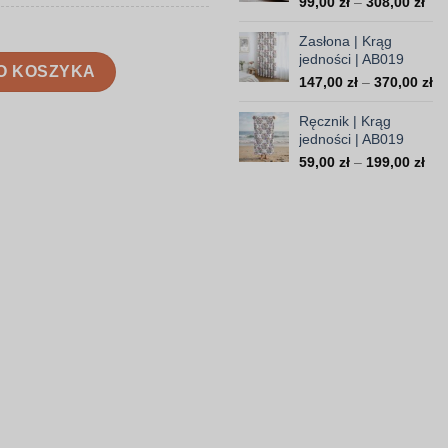
Zak
99,00
zł
–
308,00
zł
16
cen
od
Zasłona | Krąg
99,
jedności | AB019
 | AB019
O KOSZYKA
do
Za
147,00
zł
–
370,00
zł
308
ce
od
Ręcznik | Krąg
14
jedności | AB019
do
Zak
59,00
zł
–
199,00
zł
37
cen
od
59,
do
199