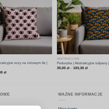
ABSTRAKCYJNE
rakcyjne oczy na różowym tle |
Poduszka | Abstrakcyjne tulipany
Zakres
35,00
zł
–
103,30
zł
cen:
Zakres
30
zł
od
cen:
35,00 zł
od
do
35,00 zł
103,30 zł
do
103,30 zł
MOWE
WAŻNE INFORMACJE
nin.pl
Moje konto