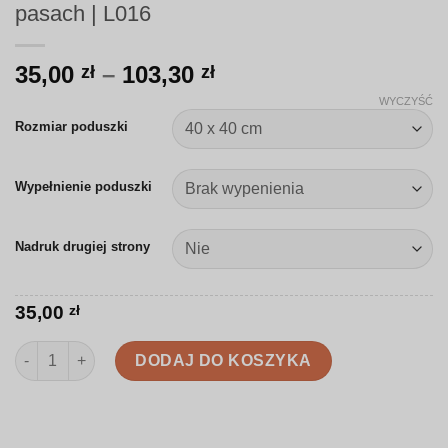
pasach | L016
Zakres
35,00
–
103,30
zł
zł
cen:
WYCZYŚĆ
od
Rozmiar poduszki
35,00 zł
do
Wypełnienie poduszki
103,30 zł
Nadruk drugiej strony
35,00
zł
ilość Poduszka | Liście na czarno-białych pasach | L016
DODAJ DO KOSZYKA