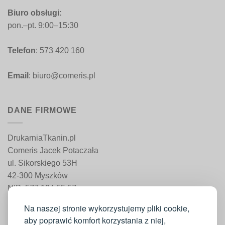
Biuro obsługi:
pon.–pt. 9:00–15:30
Telefon
: 573 420 160
Email
: biuro@comeris.pl
DANE FIRMOWE
DrukarniaTkanin.pl
Comeris Jacek Potaczała
ul. Sikorskiego 53H
42-300 Myszków
NIP: 577 194 55 57
REGON: 241 161 498
Na naszej stronie wykorzystujemy pliki cookie,
aby poprawić komfort korzystania z niej,