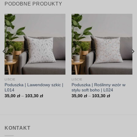
PODOBNE PRODUKTY
LIŚCIE
LIŚCIE
Poduszka | Lawendowy szkic |
Poduszka | Roślinny wzór w
L014
stylu soft boho | L024
Zakres
Zakres
35,00
zł
–
103,30
zł
35,00
zł
–
103,30
zł
cen:
cen:
od
od
35,00 zł
35,00 zł
do
do
103,30 zł
103,30 zł
KONTAKT