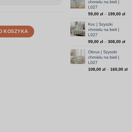
chmielu na bieli |
23
L027
do
Zak
59,00
zł
–
199,00
zł
45
cen
Koc | Szyszki
od
u na bieli | L027
chmielu na bieli |
59,
O KOSZYKA
L027
do
Zak
99,00
zł
–
308,00
zł
199
cen
Obrus | Szyszki
od
chmielu na bieli |
99,
L027
do
Za
108,00
zł
–
160,00
zł
308
ce
od
10
do
16