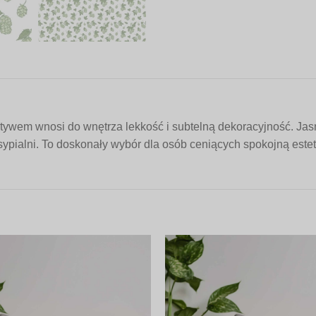
wem wnosi do wnętrza lekkość i subtelną dekoracyjność. Jasn
 sypialni. To doskonały wybór dla osób ceniących spokojną estety