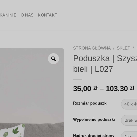
KANINIE
O NAS
KONTAKT
STRONA GŁÓWNA
/
SKLEP
/
Poduszka | Szysz
Zoom
bieli | L027
35,00
–
103,30
zł
zł
Rozmiar poduszki
Wypełnienie poduszki
Nadruk drugiej strony