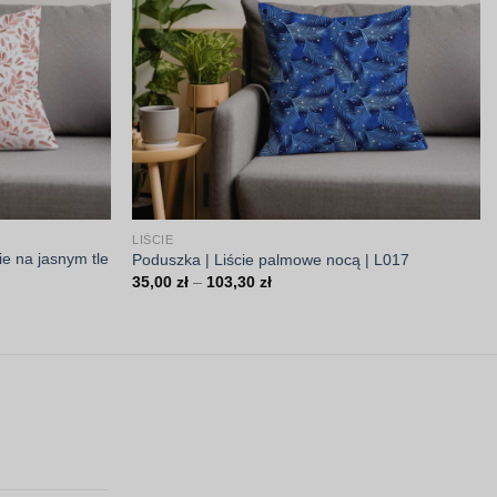
LIŚCIE
ie na jasnym tle
Poduszka | Liście palmowe nocą | L017
Zakres
35,00
zł
–
103,30
zł
cen:
od
35,00 zł
do
103,30 zł