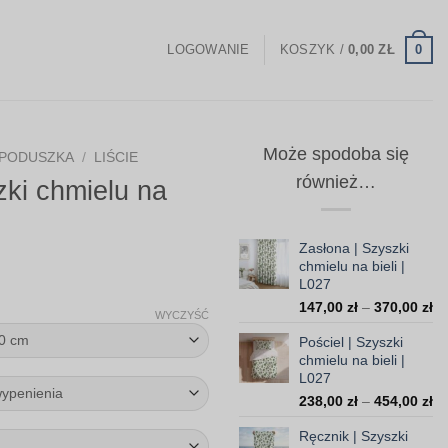
0
LOGOWANIE
KOSZYK /
0,00
ZŁ
Może spodoba się
PODUSZKA
/
LIŚCIE
również…
ki chmielu na
Zasłona | Szyszki
chmielu na bieli |
Zakres
L027
Za
cen:
147,00
zł
–
370,00
zł
WYCZYŚĆ
ce
od
Pościel | Szyszki
od
35,00 zł
chmielu na bieli |
14
L027
do
do
Za
238,00
zł
–
454,00
zł
37
103,30 zł
ce
Ręcznik | Szyszki
od