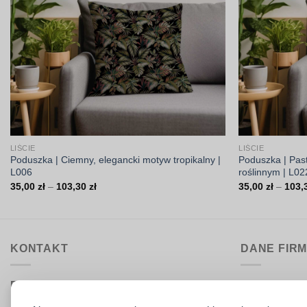
LIŚCIE
LIŚCIE
Poduszka | Ciemny, elegancki motyw tropikalny |
Poduszka | Pas
L006
roślinnym | L02
Zakres
35,00
zł
–
103,30
zł
35,00
zł
–
103,
cen:
od
35,00 zł
do
103,30 zł
KONTAKT
DANE FIR
Biuro obsługi:
DrukarniaTka
pon.–pt. 9:00–15:30
Comeris Jace