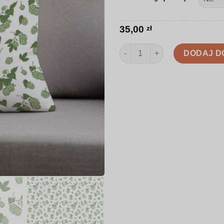
35,00
zł
ilość Poduszka | Szyszki chmiel
DODAJ D