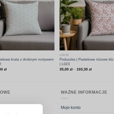
LIŚCIE
telowa krata z drobnym motywem
Poduszka | Pastelowe różowe liśc
2
| L023
Zakres
Zakres
30
zł
35,00
zł
–
103,30
zł
cen:
cen:
od
od
35,00 zł
35,00 zł
do
do
103,30 zł
103,30 zł
MOWE
WAŻNE INFORMACJE
nin.pl
Moje konto
k Potaczała