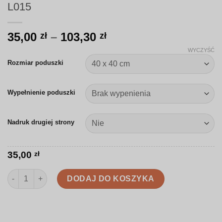
L015
Zakres
35,00
–
103,30
zł
zł
cen:
WYCZYŚĆ
od
Rozmiar poduszki
35,00 zł
do
Wypełnienie poduszki
103,30 zł
Nadruk drugiej strony
35,00
zł
ilość Poduszka | Lekkie akwarelowe gałązki | L015
DODAJ DO KOSZYKA