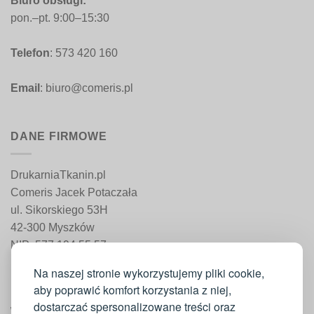
Biuro obsługi:
pon.–pt. 9:00–15:30
Telefon
: 573 420 160
Email
: biuro@comeris.pl
DANE FIRMOWE
DrukarniaTkanin.pl
Comeris Jacek Potaczała
ul. Sikorskiego 53H
42-300 Myszków
NIP: 577 194 55 57
REGON: 241 161 498
Na naszej stronie wykorzystujemy pliki cookie,
aby poprawić komfort korzystania z niej,
dostarczać spersonalizowane treści oraz
WAŻNE INFORMACJE