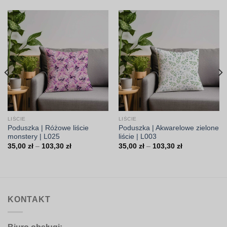
LIŚCIE
LIŚCIE
Poduszka | Różowe liście
Poduszka | Akwarelowe zielone
monstery | L025
liście | L003
Zakres
Zakres
35,00
zł
–
103,30
zł
35,00
zł
–
103,30
zł
cen:
cen:
od
od
35,00 zł
35,00 zł
do
do
103,30 zł
103,30 zł
KONTAKT