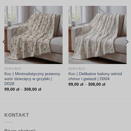
DZIECIĘCE
DZIECIĘCE
Koc | Minimalistyczny jesienny
Koc | Delikatne balony wśród
wzór dziecięcy w grzybki |
chmur i gwiazd | D004
D028
Zakres
99,00
zł
–
308,00
zł
cen:
Zakres
99,00
zł
–
308,00
zł
od
cen:
99,00 zł
od
do
99,00 zł
308,00 zł
do
308,00 zł
KONTAKT