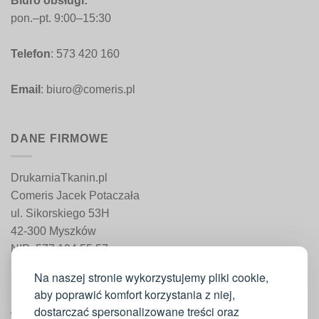
Biuro obsługi:
pon.–pt. 9:00–15:30
Telefon
: 573 420 160
Email
: biuro@comeris.pl
DANE FIRMOWE
DrukarniaTkanin.pl
Comeris Jacek Potaczała
ul. Sikorskiego 53H
42-300 Myszków
NIP: 577 194 55 57
REGON: 241 161 498
Na naszej stronie wykorzystujemy pliki cookie,
aby poprawić komfort korzystania z niej,
dostarczać spersonalizowane treści oraz
WAŻNE INFORMACJE