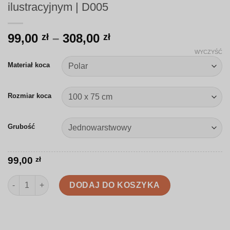
ilustracyjnym | D005
Zakres
99,00
–
308,00
zł
zł
cen:
WYCZYŚĆ
od
Materiał koca
99,00 zł
do
Rozmiar koca
308,00 zł
Grubość
99,00
zł
ilość Koc | Delikatne kwiaty i motyle w stylu ilustracyjnym | D0
DODAJ DO KOSZYKA