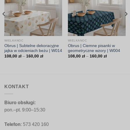
WIELKANOC
WIELKANOC
Obrus | Subtelne dekoracyjne
Obrus | Ciemne pisanki w
jajka w odcieniach beżu | W014
geometryczne wzory | W004
Zakres
Zakres
108,00
zł
–
160,00
zł
108,00
zł
–
160,00
zł
cen:
cen:
od
od
108,00 zł
108,00 zł
do
do
160,00 zł
160,00 zł
KONTAKT
Biuro obsługi:
pon.–pt. 9:00–15:30
Telefon
: 573 420 160