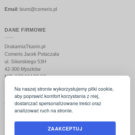
Email
: biuro@comeris.pl
DANE FIRMOWE
DrukarniaTkanin.pl
Comeris Jacek Potaczała
ul. Sikorskiego 53H
42-300 Myszków
NIP: 577 194 55 57
REGON: 241 161 498
Na naszej stronie wykorzystujemy pliki cookie,
aby poprawić komfort korzystania z niej,
dostarczać spersonalizowane treści oraz
WAŻNE INFORMACJE
analizować ruch na stronie.
Moje konto
ZAAKCEPTUJ
Regulamin