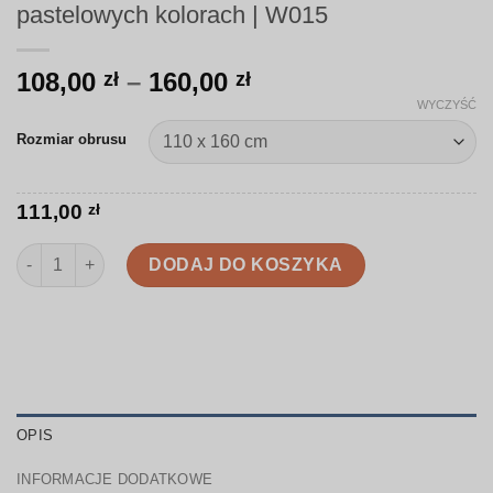
pastelowych kolorach | W015
Zakres
108,00
–
160,00
zł
zł
cen:
WYCZYŚĆ
od
Rozmiar obrusu
108,00 zł
do
160,00 zł
111,00
zł
ilość Obrus | Wiosenne króliki i kwiaty w pastelowych kolorach
DODAJ DO KOSZYKA
OPIS
INFORMACJE DODATKOWE