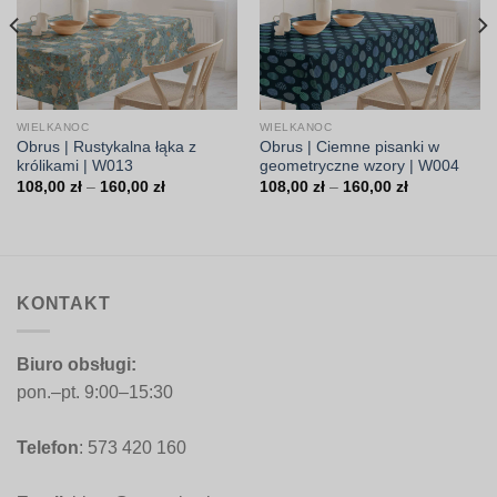
WIELKANOC
WIELKANOC
Obrus | Rustykalna łąka z
Obrus | Ciemne pisanki w
królikami | W013
geometryczne wzory | W004
Zakres
Zakres
108,00
zł
–
160,00
zł
108,00
zł
–
160,00
zł
cen:
cen:
od
od
108,00 zł
108,00 zł
do
do
160,00 zł
160,00 zł
KONTAKT
Biuro obsługi:
pon.–pt. 9:00–15:30
Telefon
: 573 420 160