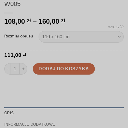
W005
Zakres
108,00
–
160,00
zł
zł
cen:
WYCZYŚĆ
od
Rozmiar obrusu
108,00 zł
do
160,00 zł
111,00
zł
ilość Obrus | Delikatna wielkanocna akwarela | W005
DODAJ DO KOSZYKA
OPIS
INFORMACJE DODATKOWE