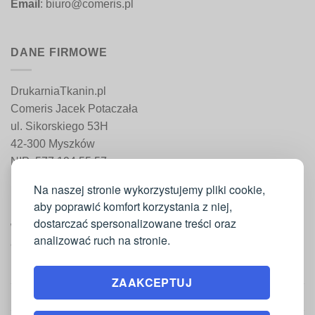
Email
: biuro@comeris.pl
DANE FIRMOWE
DrukarniaTkanin.pl
Comeris Jacek Potaczała
ul. Sikorskiego 53H
42-300 Myszków
NIP: 577 194 55 57
REGON: 241 161 498
Na naszej stronie wykorzystujemy pliki cookie,
aby poprawić komfort korzystania z niej,
dostarczać spersonalizowane treści oraz
WAŻNE INFORMACJE
analizować ruch na stronie.
Moje konto
ZAAKCEPTUJ
Regulamin