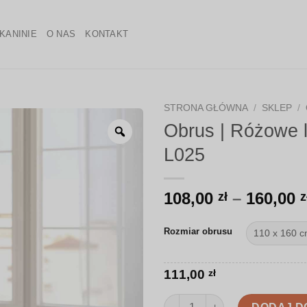
KANINIE
O NAS
KONTAKT
STRONA GŁÓWNA
/
SKLEP
/
Obrus | Różowe l
Zoom
L025
108,00
–
160,00
zł
z
Rozmiar obrusu
111,00
zł
ilość Obrus | Różowe liście mo