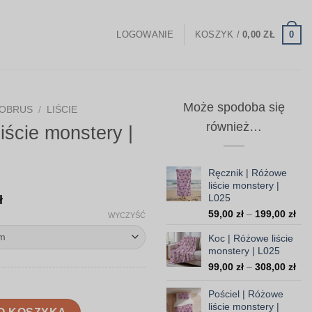
0
LOGOWANIE
KOSZYK /
0,00
ZŁ
Może spodoba się
OBRUS
/
LIŚCIE
również…
iście monstery |
Ręcznik | Różowe
liście monstery |
Zakres
L025
ł
Zak
cen:
59,00
zł
–
199,00
zł
WYCZYŚĆ
cen
od
Koc | Różowe liście
od
108,00 zł
monstery | L025
59,
do
do
Zak
99,00
zł
–
308,00
zł
199
cen
160,00 zł
od
Pościel | Różowe
nstery | L025
99,
liście monstery |