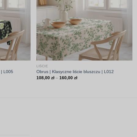
LIŚCIE
 | L005
Obrus | Klasyczne liście bluszczu | L012
Zakres
108,00
zł
–
160,00
zł
cen:
od
108,00 zł
do
160,00 zł