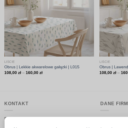
LIŚCIE
LIŚCIE
Obrus | Lekkie akwarelowe gałązki | L015
Obrus | Lawend
Zakres
108,00
zł
–
160,00
zł
108,00
zł
–
160
cen:
od
108,00 zł
do
160,00 zł
KONTAKT
DANE FIR
Biuro obsługi:
DrukarniaTka
pon.–pt. 9:00–15:30
Comeris Jace