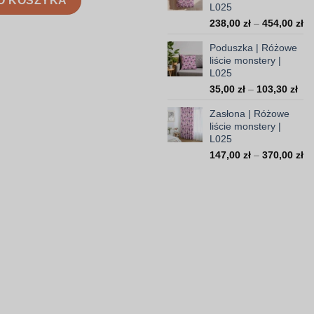
O KOSZYKA
L025
do
308
Za
238,00
zł
–
454,00
zł
ce
Poduszka | Różowe
od
liście monstery |
23
L025
do
Zak
35,00
zł
–
103,30
zł
45
cen
Zasłona | Różowe
od
liście monstery |
35,
L025
do
Za
147,00
zł
–
370,00
zł
103
ce
od
14
do
37