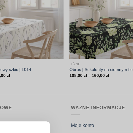
LIŚCIE
owy szkic | L014
Obrus | Sukulenty na ciemnym tle
Zakres
Zakres
,00
zł
108,00
zł
–
160,00
zł
cen:
cen:
od
od
108,00 zł
108,00 zł
do
do
160,00 zł
160,00 zł
MOWE
WAŻNE INFORMACJE
nin.pl
Moje konto
k Potaczała