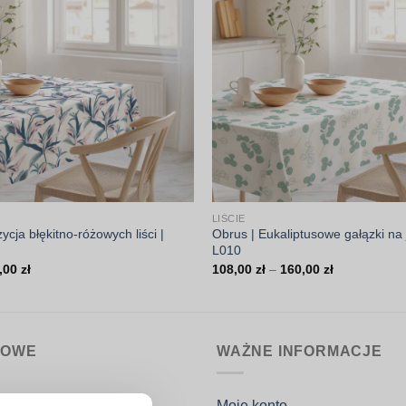
LIŚCIE
cja błękitno-różowych liści |
Obrus | Eukaliptusowe gałązki na 
L010
Zakres
Zakres
,00
zł
108,00
zł
–
160,00
zł
cen:
cen:
od
od
108,00 zł
108,00 zł
do
do
160,00 zł
160,00 zł
MOWE
WAŻNE INFORMACJE
nin.pl
Moje konto