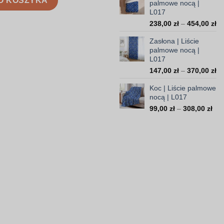
O KOSZYKA
palmowe nocą |
35,
L017
do
Za
238,00
zł
–
454,00
zł
103
ce
Zasłona | Liście
od
palmowe nocą |
23
L017
do
Za
147,00
zł
–
370,00
zł
45
ce
Koc | Liście palmowe
od
nocą | L017
14
Zak
do
99,00
zł
–
308,00
zł
cen
37
od
99,
do
308