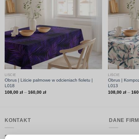
LIŚCIE
LIŚCIE
Obrus | Liście palmowe w odcieniach fioletu |
Obrus | Kompozy
L018
L013
Zakres
108,00
zł
–
160,00
zł
108,00
zł
–
160
cen:
od
108,00 zł
do
160,00 zł
KONTAKT
DANE FIR
Biuro obsługi:
DrukarniaTka