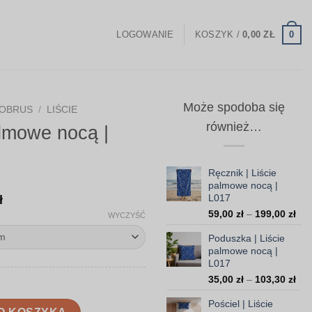
0
LOGOWANIE
KOSZYK /
0,00
ZŁ
Może spodoba się
OBRUS
/
LIŚCIE
również…
almowe nocą |
Ręcznik | Liście
palmowe nocą |
Zakres
L017
ł
Zak
cen:
59,00
zł
–
199,00
zł
WYCZYŚĆ
cen
od
Poduszka | Liście
od
108,00 zł
palmowe nocą |
59,
L017
do
do
Zak
35,00
zł
–
103,30
zł
199
160,00 zł
cen
Pościel | Liście
od
ocą | L017