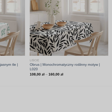
LIŚCIE
jasnym tle |
Obrus | Monochromatyczny roślinny motyw |
L020
Zakres
108,00
zł
–
160,00
zł
cen:
od
108,00 zł
do
160,00 zł