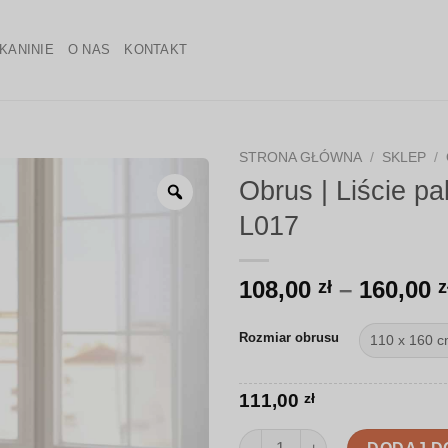
KANINIE
O NAS
KONTAKT
STRONA GŁÓWNA
/
SKLEP
/
Obrus | Liście p
Zoom
L017
108,00
–
160,00
zł
z
Rozmiar obrusu
111,00
zł
ilość Obrus | Liście palmowe n