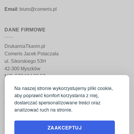
Email
: biuro@comeris.pl
DANE FIRMOWE
DrukarniaTkanin.pl
Comeris Jacek Potaczała
ul. Sikorskiego 53H
42-300 Myszków
NIP: 577 194 55 57
REGON: 241 161 498
Na naszej stronie wykorzystujemy pliki cookie,
aby poprawić komfort korzystania z niej,
dostarczać spersonalizowane treści oraz
WAŻNE INFORMACJE
analizować ruch na stronie.
Moje konto
ZAAKCEPTUJ
Regulamin