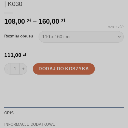
| K030
Zakres
108,00
–
160,00
zł
zł
cen:
WYCZYŚĆ
od
Rozmiar obrusu
108,00 zł
do
160,00 zł
111,00
zł
ilość Obrus | Kwiaty magnolii w eleganckim stylu | K030
DODAJ DO KOSZYKA
OPIS
INFORMACJE DODATKOWE