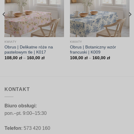
KWIATY
KWIATY
Obrus | Delikatne róże na
Obrus | Botaniczny wzór
pastelowym tle | K017
francuski | K009
Zakres
Zakres
108,00
zł
–
160,00
zł
108,00
zł
–
160,00
zł
cen:
cen:
od
od
108,00 zł
108,00 zł
do
do
160,00 zł
160,00 zł
KONTAKT
Biuro obsługi:
pon.–pt. 9:00–15:30
Telefon
: 573 420 160