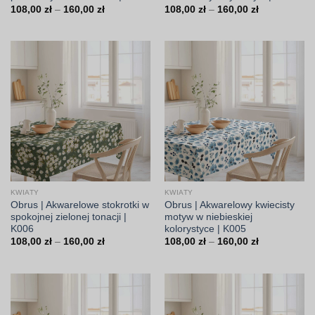
Zakres
Zakres
108,00
zł
–
160,00
zł
108,00
zł
–
160,00
zł
cen:
cen:
od
od
108,00 zł
108,00 zł
do
do
160,00 zł
160,00 zł
KWIATY
KWIATY
Obrus | Akwarelowe stokrotki w
Obrus | Akwarelowy kwiecisty
spokojnej zielonej tonacji |
motyw w niebieskiej
K006
kolorystyce | K005
Zakres
Zakres
108,00
zł
–
160,00
zł
108,00
zł
–
160,00
zł
cen:
cen:
od
od
108,00 zł
108,00 zł
do
do
160,00 zł
160,00 zł