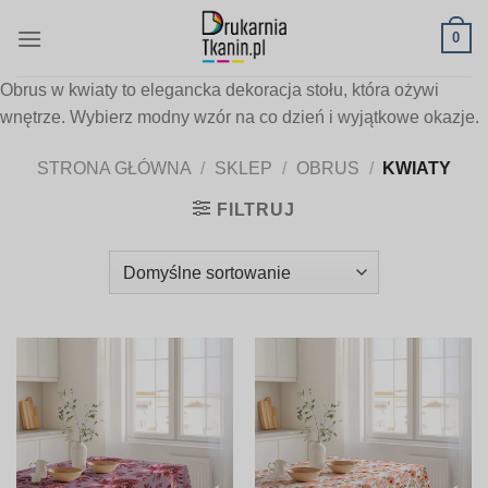
Skip
0
to
content
Obrus w kwiaty to elegancka dekoracja stołu, która ożywi
wnętrze. Wybierz modny wzór na co dzień i wyjątkowe okazje.
STRONA GŁÓWNA
/
SKLEP
/
OBRUS
/
KWIATY
FILTRUJ