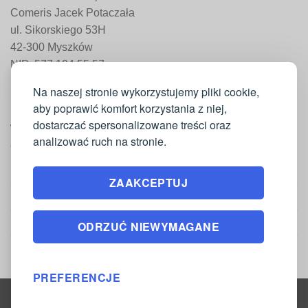
Comeris Jacek Potaczała
ul. Sikorskiego 53H
42-300 Myszków
NIP: 577 194 55 57
REGON: 241 161 498
Na naszej stronie wykorzystujemy pliki cookie,
aby poprawić komfort korzystania z niej,
dostarczać spersonalizowane treści oraz
WAŻNE INFORMACJE
analizować ruch na stronie.
Moje konto
ZAAKCEPTUJ
Regulamin
Polityka zwrotów
ODRZUĆ NIEWYMAGANE
Polityka prywatności
PREFERENCJE