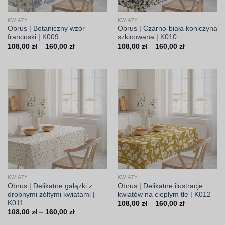
KWIATY
KWIATY
Obrus | Botaniczny wzór
Obrus | Czarno-biała koniczyna
francuski | K009
szkicowana | K010
Zakres
Zakres
108,00
zł
–
160,00
zł
108,00
zł
–
160,00
zł
cen:
cen:
od
od
108,00 zł
108,00 zł
do
do
160,00 zł
160,00 zł
KWIATY
KWIATY
Obrus | Delikatne gałązki z
Obrus | Delikatne ilustracje
drobnymi żółtymi kwiatami |
kwiatów na ciepłym tle | K012
K011
Zakres
108,00
zł
–
160,00
zł
cen:
Zakres
108,00
zł
–
160,00
zł
od
cen:
108,00 zł
od