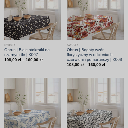
KWIATY
KWIATY
Obrus | Białe stokrotki na
Obrus | Bogaty wzór
czarnym tle | K007
florystyczny w odcieniach
czerwieni i pomarańczy | K008
Zakres
108,00
zł
–
160,00
zł
cen:
Zakres
108,00
zł
–
160,00
zł
od
cen:
108,00 zł
od
do
108,00 zł
160,00 zł
do
160,00 zł