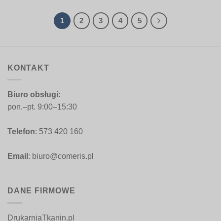
do
108,00 zł
160,00 zł
do
160,00 zł
1
2
3
4
5
KONTAKT
Biuro obsługi:
pon.–pt. 9:00–15:30
Telefon
: 573 420 160
Email
: biuro@comeris.pl
DANE FIRMOWE
DrukarniaTkanin.pl