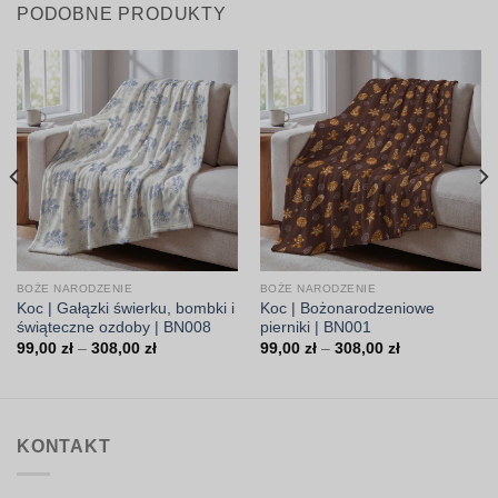
PODOBNE PRODUKTY
BOŻE NARODZENIE
BOŻE NARODZENIE
Koc | Gałązki świerku, bombki i
Koc | Bożonarodzeniowe
świąteczne ozdoby | BN008
pierniki | BN001
Zakres
Zakres
99,00
zł
–
308,00
zł
99,00
zł
–
308,00
zł
cen:
cen:
od
od
99,00 zł
99,00 zł
do
do
308,00 zł
308,00 zł
KONTAKT