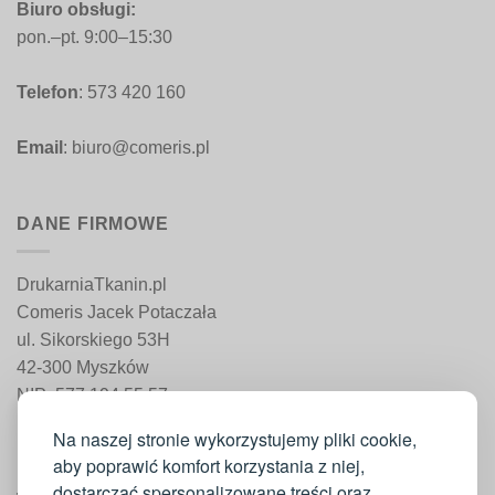
Biuro obsługi:
pon.–pt. 9:00–15:30
Telefon
: 573 420 160
Email
: biuro@comeris.pl
DANE FIRMOWE
DrukarniaTkanin.pl
Comeris Jacek Potaczała
ul. Sikorskiego 53H
42-300 Myszków
NIP: 577 194 55 57
REGON: 241 161 498
Na naszej stronie wykorzystujemy pliki cookie,
aby poprawić komfort korzystania z niej,
dostarczać spersonalizowane treści oraz