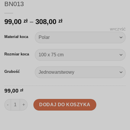
BN013
Zakres
99,00
–
308,00
zł
zł
cen:
WYCZYŚĆ
od
Materiał koca
99,00 zł
do
Rozmiar koca
308,00 zł
Grubość
99,00
zł
ilość Koc | Świąteczny Mikołaj, elfy i prezenty | BN013
DODAJ DO KOSZYKA