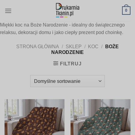
Skip
0
to
content
Miękki koc na Boże Narodzenie - idealny do świątecznego
relaksu, dekoracji domu i jako ciepły prezent pod choinkę.
STRONA GŁÓWNA
/
SKLEP
/
KOC
/
BOŻE
NARODZENIE
FILTRUJ