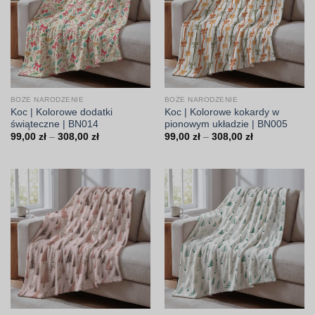
BOŻE NARODZENIE
BOŻE NARODZENIE
Koc | Kolorowe dodatki
Koc | Kolorowe kokardy w
świąteczne | BN014
pionowym układzie | BN005
Zakres
Zakres
99,00
zł
–
308,00
zł
99,00
zł
–
308,00
zł
cen:
cen:
od
od
99,00 zł
99,00 zł
do
do
308,00 zł
308,00 zł