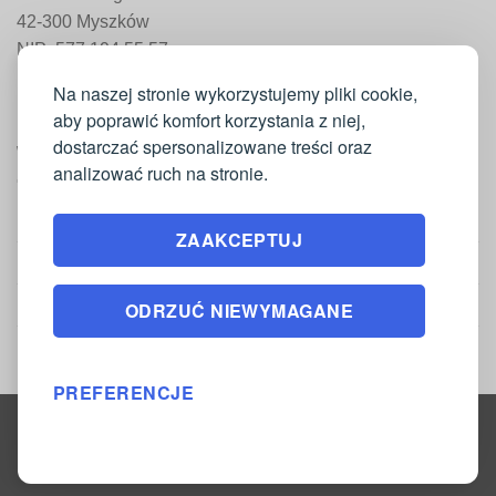
42-300 Myszków
NIP: 577 194 55 57
REGON: 241 161 498
Na naszej stronie wykorzystujemy pliki cookie,
aby poprawić komfort korzystania z niej,
dostarczać spersonalizowane treści oraz
WAŻNE INFORMACJE
analizować ruch na stronie.
Moje konto
ZAAKCEPTUJ
Regulamin
Polityka zwrotów
ODRZUĆ NIEWYMAGANE
Polityka prywatności
PREFERENCJE
Copyright 2026 ©
DrukarniaTkanin.pl