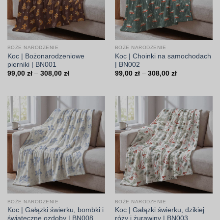
BOŻE NARODZENIE
BOŻE NARODZENIE
Koc | Bożonarodzeniowe
Koc | Choinki na samochodach
pierniki | BN001
| BN002
Zakres
Zakres
99,00
zł
–
308,00
zł
99,00
zł
–
308,00
zł
cen:
cen:
od
od
99,00 zł
99,00 zł
do
do
308,00 zł
308,00 zł
BOŻE NARODZENIE
BOŻE NARODZENIE
Koc | Gałązki świerku, bombki i
Koc | Gałązki świerku, dzikiej
świąteczne ozdoby | BN008
róży i żurawiny | BN003