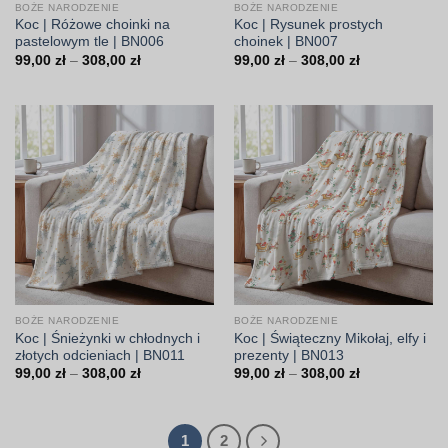
BOŻE NARODZENIE
BOŻE NARODZENIE
Koc | Różowe choinki na
Koc | Rysunek prostych
pastelowym tle | BN006
choinek | BN007
Zakres
Zakres
99,00
zł
–
308,00
zł
99,00
zł
–
308,00
zł
cen:
cen:
od
od
99,00 zł
99,00 zł
do
do
308,00 zł
308,00 zł
BOŻE NARODZENIE
BOŻE NARODZENIE
Koc | Śnieżynki w chłodnych i
Koc | Świąteczny Mikołaj, elfy i
złotych odcieniach | BN011
prezenty | BN013
Zakres
Zakres
99,00
zł
–
308,00
zł
99,00
zł
–
308,00
zł
cen:
cen:
od
od
99,00 zł
99,00 zł
do
do
308,00 zł
308,00 zł
1
2