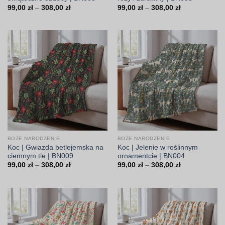
Zakres
Zakres
99,00
zł
–
308,00
zł
99,00
zł
–
308,00
zł
cen:
cen:
od
od
99,00 zł
99,00 zł
do
do
308,00 zł
308,00 zł
BOŻE NARODZENIE
BOŻE NARODZENIE
Koc | Gwiazda betlejemska na
Koc | Jelenie w roślinnym
ciemnym tle | BN009
ornamentcie | BN004
Zakres
Zakres
99,00
zł
–
308,00
zł
99,00
zł
–
308,00
zł
cen:
cen:
od
od
99,00 zł
99,00 zł
do
do
308,00 zł
308,00 zł