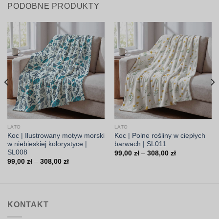
PODOBNE PRODUKTY
LATO
LATO
Koc | Ilustrowany motyw morski
Koc | Polne rośliny w ciepłych
w niebieskiej kolorystyce |
barwach | SL011
SL008
Zakres
99,00
zł
–
308,00
zł
cen:
Zakres
99,00
zł
–
308,00
zł
od
cen:
99,00 zł
od
do
99,00 zł
308,00 zł
do
308,00 zł
KONTAKT