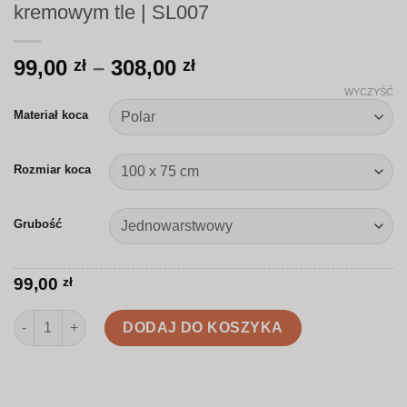
kremowym tle | SL007
Zakres
99,00
–
308,00
zł
zł
cen:
WYCZYŚĆ
od
Materiał koca
99,00 zł
do
Rozmiar koca
308,00 zł
Grubość
99,00
zł
ilość Koc | Ilustrowane ananasy i mewy na kremowym tle | SL0
DODAJ DO KOSZYKA