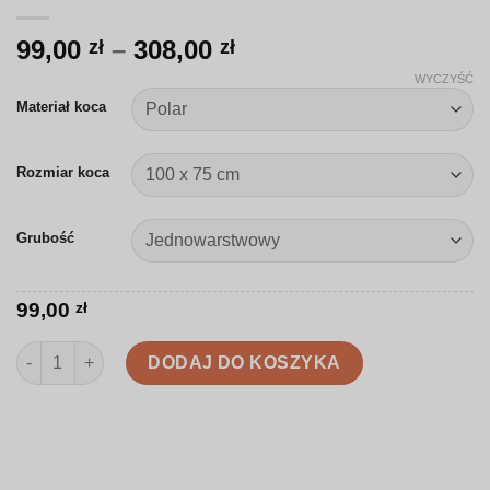
Zakres
99,00
–
308,00
zł
zł
cen:
WYCZYŚĆ
od
Materiał koca
99,00 zł
do
Rozmiar koca
308,00 zł
Grubość
99,00
zł
ilość Koc | Egzotyczne kwiaty hibiskusa | SL005
DODAJ DO KOSZYKA