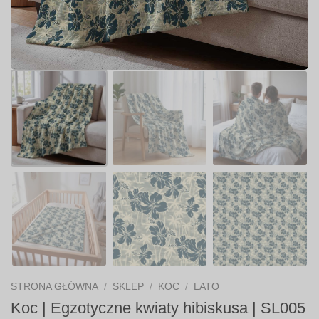
STRONA GŁÓWNA
/
SKLEP
/
KOC
/
LATO
Koc | Egzotyczne kwiaty hibiskusa | SL005