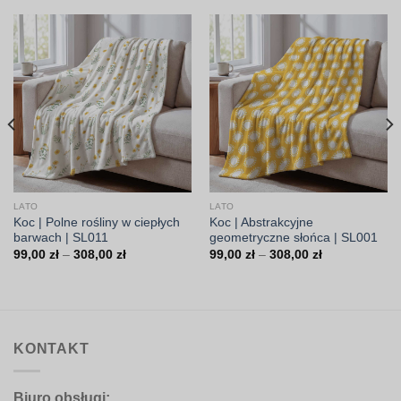
LATO
LATO
Koc | Polne rośliny w ciepłych
Koc | Abstrakcyjne
barwach | SL011
geometryczne słońca | SL001
Zakres
Zakres
99,00
zł
–
308,00
zł
99,00
zł
–
308,00
zł
cen:
cen:
od
od
99,00 zł
99,00 zł
do
do
308,00 zł
308,00 zł
KONTAKT
Biuro obsługi: