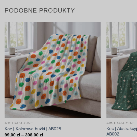
PODOBNE PRODUKTY
ABSTRAKCYJNE
ABSTRAKCYJNE
Koc | Abstrakcy
Koc | Kolorowe buźki | AB028
AB002
Zakres
99,00
zł
–
308,00
zł