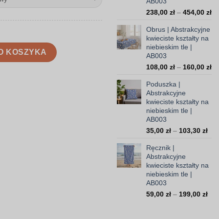
AB003
Za
238,00
zł
–
454,00
zł
ce
Obrus | Abstrakcyjne
od
kwieciste kształty na
23
niebieskim tle |
ste kształty na niebieskim tle | AB003
do
O KOSZYKA
AB003
45
Za
108,00
zł
–
160,00
zł
ce
Poduszka |
od
Abstrakcyjne
10
kwieciste kształty na
do
niebieskim tle |
16
AB003
Zak
35,00
zł
–
103,30
zł
cen
Ręcznik |
od
Abstrakcyjne
35,
kwieciste kształty na
do
niebieskim tle |
103
AB003
Zak
59,00
zł
–
199,00
zł
cen
od