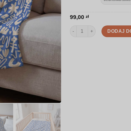
99,00
zł
ilość Koc | Abstrakcyjne kwieci
DODAJ D