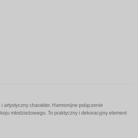
59,
do
199
i artystyczny charakter. Harmonijne połączenie
pokoju młodzieżowego. To praktyczny i dekoracyjny element