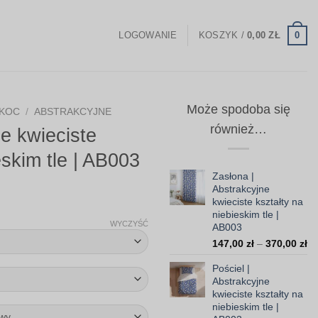
0
LOGOWANIE
KOSZYK /
0,00
ZŁ
Może spodoba się
KOC
/
ABSTRAKCYJNE
również…
ne kwieciste
eskim tle | AB003
Zasłona |
Abstrakcyjne
Zakres
kwieciste kształty na
niebieskim tle |
cen:
WYCZYŚĆ
AB003
od
Za
147,00
zł
–
370,00
zł
99,00 zł
ce
Pościel |
do
od
Abstrakcyjne
14
308,00 zł
kwieciste kształty na
do
niebieskim tle |
37