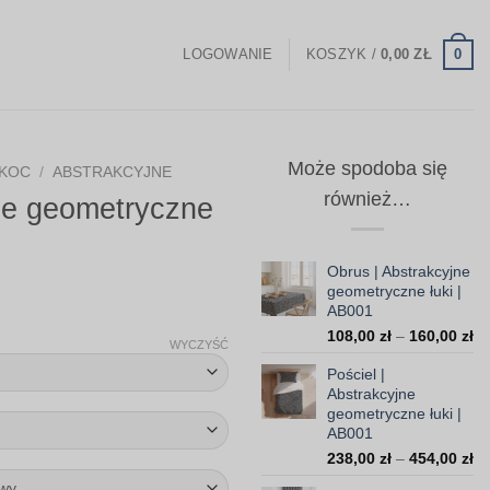
0
LOGOWANIE
KOSZYK /
0,00
ZŁ
Może spodoba się
KOC
/
ABSTRAKCYJNE
również…
ne geometryczne
Obrus | Abstrakcyjne
geometryczne łuki |
Zakres
AB001
Za
cen:
108,00
zł
–
160,00
zł
WYCZYŚĆ
ce
od
Pościel |
od
99,00 zł
Abstrakcyjne
10
geometryczne łuki |
do
do
AB001
16
308,00 zł
Za
238,00
zł
–
454,00
zł
ce