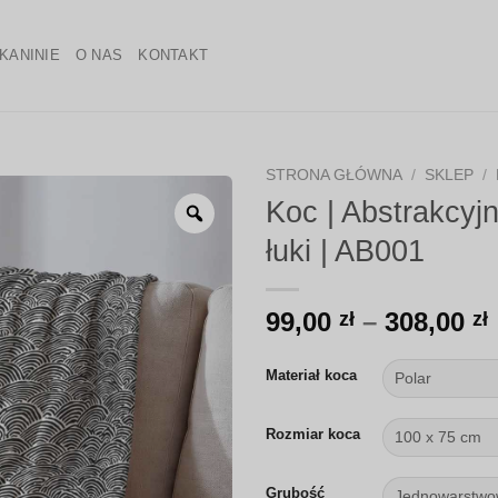
KANINIE
O NAS
KONTAKT
STRONA GŁÓWNA
/
SKLEP
/
Koc | Abstrakcyj
Zoom
łuki | AB001
99,00
–
308,00
zł
zł
Materiał koca
Rozmiar koca
Grubość