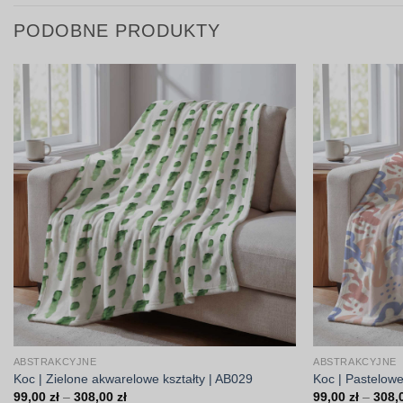
PODOBNE PRODUKTY
ABSTRAKCYJNE
ABSTRAKCYJNE
Koc | Zielone akwarelowe kształty | AB029
Koc | Pastelow
Zakres
99,00
zł
–
308,00
zł
99,00
zł
–
308,