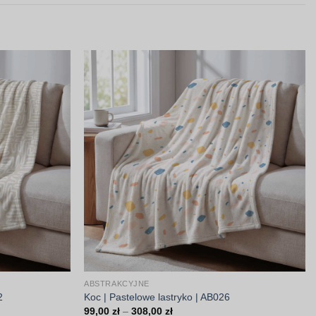
ABSTRAKCYJNE
2
Koc | Pastelowe lastryko | AB026
Zakres
99,00
zł
–
308,00
zł