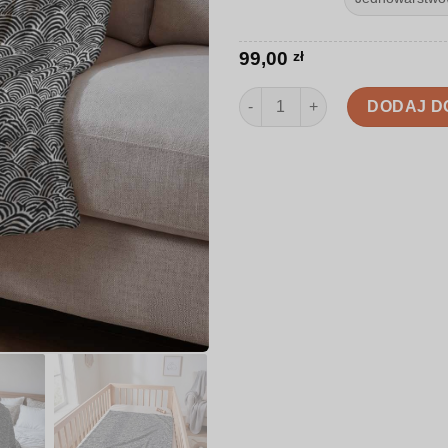
99,00
zł
ilość Koc | Abstrakcyjne geome
DODAJ D