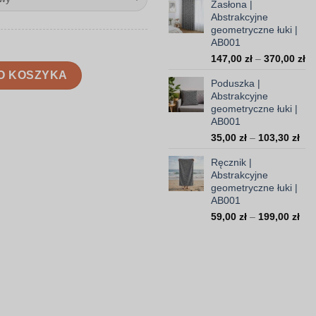
Zasłona |
od
Abstrakcyjne
23
geometryczne łuki |
do
AB001
45
Za
147,00
zł
–
370,00
zł
tryczne łuki | AB001
ce
O KOSZYKA
Poduszka |
od
Abstrakcyjne
14
geometryczne łuki |
do
AB001
37
Zak
35,00
zł
–
103,30
zł
cen
Ręcznik |
od
Abstrakcyjne
35,
geometryczne łuki |
do
AB001
103
Zak
59,00
zł
–
199,00
zł
cen
od
59,
do
199