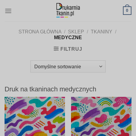
Skip
0
to
content
STRONA GŁÓWNA
/
SKLEP
/
TKANINY
/
MEDYCZNE
FILTRUJ
Druk na tkaninach medycznych