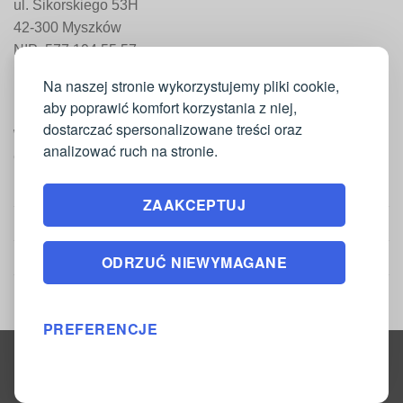
ul. Sikorskiego 53H
42-300 Myszków
NIP: 577 194 55 57
REGON: 241 161 498
Na naszej stronie wykorzystujemy pliki cookie,
aby poprawić komfort korzystania z niej,
dostarczać spersonalizowane treści oraz
WAŻNE INFORMACJE
analizować ruch na stronie.
Moje konto
ZAAKCEPTUJ
Regulamin
Polityka zwrotów
ODRZUĆ NIEWYMAGANE
Polityka prywatności
PREFERENCJE
Copyright 2026 ©
DrukarniaTkanin.pl