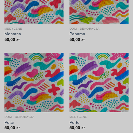
MEDYCZNE
DOM I DEKORACJA
Montana
Panama
50,00
zł
50,00
zł
DOM I DEKORACJA
MEDYCZNE
Polar
Porto
50,00
zł
50,00
zł