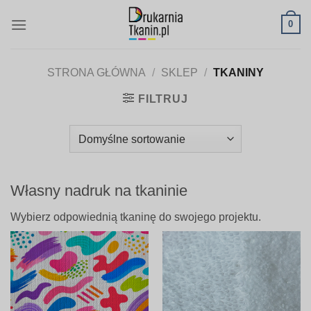
Skip
0
to
content
STRONA GŁÓWNA
/
SKLEP
/
TKANINY
FILTRUJ
Własny nadruk na tkaninie
Wybierz odpowiednią tkaninę do swojego projektu.