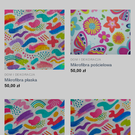
DOM I DEKORACJA
Mikrofibra pościelowa
50,00
zł
DOM I DEKORACJA
Mikrofibra płaska
50,00
zł