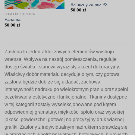
Sztuczny zamsz P3
50,00
zł
DOM I DEKORACJA
Panama
50,00
zł
Zasłona to jeden z kluczowych elementów wystroju
wnętrza. Wpływa na nastrój pomieszczenia, reguluje
dostęp światła i stanowi wyrazisty akcent dekoracyjny.
Właściwy dobór materiału decyduje o tym, czy gotowa
zasłona będzie dobrze się układać, zachowa
intensywność nadruku po wielokrotnym praniu oraz spełni
oczekiwania estetyczne i funkcjonalne. Tkaniny dostępne
w tej kategorii zostały wyselekcjonowane pod kątem
odpowiedniej gramatury, miękkości splotu oraz wysokiej
jakości powierzchni gotowej na precyzyjny druk własnej
grafiki. Zasłony z indywidualnym nadrukiem sprawdzą się
w aranżacjach wnętrz prywatnych, hotelowych, biurowych