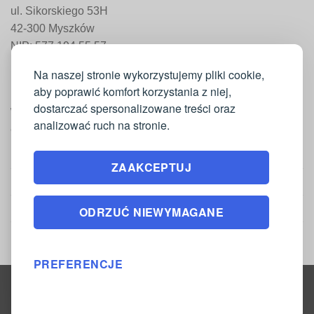
ul. Sikorskiego 53H
42-300 Myszków
NIP: 577 194 55 57
REGON: 241 161 498
Na naszej stronie wykorzystujemy pliki cookie,
aby poprawić komfort korzystania z niej,
dostarczać spersonalizowane treści oraz
WAŻNE INFORMACJE
analizować ruch na stronie.
Moje konto
ZAAKCEPTUJ
Regulamin
Polityka zwrotów
ODRZUĆ NIEWYMAGANE
Polityka prywatności
PREFERENCJE
Copyright 2026 ©
DrukarniaTkanin.pl