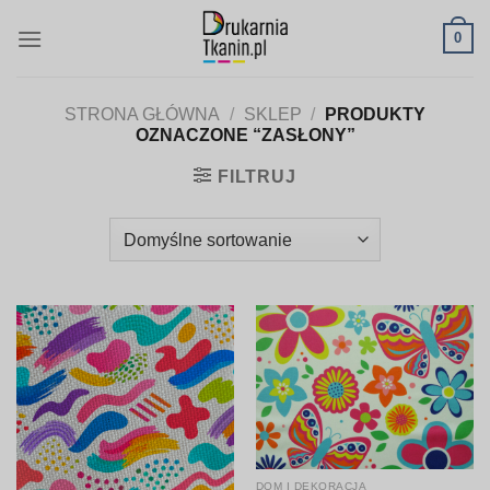
Skip
0
to
content
STRONA GŁÓWNA
/
SKLEP
/
PRODUKTY
OZNACZONE “ZASŁONY”
FILTRUJ
DOM I DEKORACJA