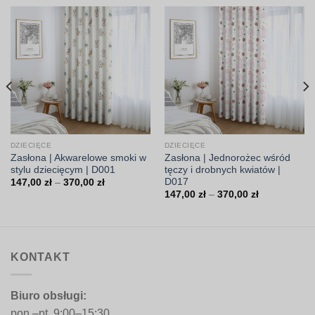
DZIECIĘCE
DZIECIĘCE
Zasłona | Akwarelowe smoki w
Zasłona | Jednorożec wśród
stylu dziecięcym | D001
tęczy i drobnych kwiatów |
D017
Zakres
147,00
zł
–
370,00
zł
cen:
Zakres
147,00
zł
–
370,00
zł
od
cen:
147,00 zł
od
do
147,00 zł
370,00 zł
do
370,00 zł
KONTAKT
Biuro obsługi:
pon.–pt. 9:00–15:30