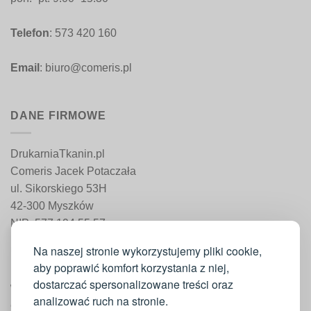
Telefon
: 573 420 160
Email
: biuro@comeris.pl
DANE FIRMOWE
DrukarniaTkanin.pl
Comeris Jacek Potaczała
ul. Sikorskiego 53H
42-300 Myszków
NIP: 577 194 55 57
REGON: 241 161 498
Na naszej stronie wykorzystujemy pliki cookie,
aby poprawić komfort korzystania z niej,
dostarczać spersonalizowane treści oraz
WAŻNE INFORMACJE
analizować ruch na stronie.