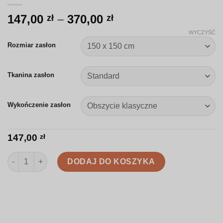
Zakres
147,00
–
370,00
zł
zł
cen:
WYCZYŚĆ
od
Rozmiar zasłon
147,00 zł
do
Tkanina zasłon
370,00 zł
Wykończenie zasłon
147,00
zł
ilość Zasłona | Ręcznie rysowane dinozaury w jasnej kolorystyc
DODAJ DO KOSZYKA