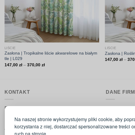
LIŚCIE
LIŚCIE
Zasłona | Tropikalne liście akwarelowe na białym
Zasłona | Rośli
tle | L029
147,00
zł
–
370
Zakres
147,00
zł
–
370,00
zł
cen:
od
147,00 zł
do
370,00 zł
KONTAKT
DANE FIR
Biuro obsługi:
DrukarniaTka
pon.–pt. 9:00–15:30
Comeris Jace
Na naszej stronie wykorzystujemy pliki cookie, aby popr
ul. Sikorskie
korzystania z niej, dostarczać spersonalizowane treści 
Telefon
: 573 420 160
42-300 Mysz
ruch na stronie.