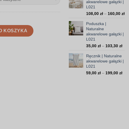
akwarelowe gałązki |
23
L021
do
Za
108,00
zł
–
160,00
zł
45
ce
Poduszka |
od
relowe gałązki | L021
Naturalne
10
O KOSZYKA
akwarelowe gałązki |
do
L021
16
Zak
35,00
zł
–
103,30
zł
cen
Ręcznik | Naturalne
od
akwarelowe gałązki |
35,
L021
do
Zak
59,00
zł
–
199,00
zł
103
cen
od
59,
do
199