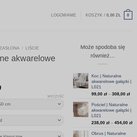
0
LOGOWANIE
KOSZYK /
0,00
ZŁ
Może spodoba się
ZASŁONA
/
LIŚCIE
również…
lne akwarelowe
Koc | Naturalne
akwarelowe gałązki |
Zakres
L021
ł
Zak
cen:
99,00
zł
–
308,00
zł
WYCZYŚĆ
cen
od
Pościel | Naturalne
od
147,00 zł
akwarelowe gałązki |
99,
L021
do
do
Za
238,00
zł
–
454,00
zł
308
370,00 zł
ce
Obrus | Naturalne
od