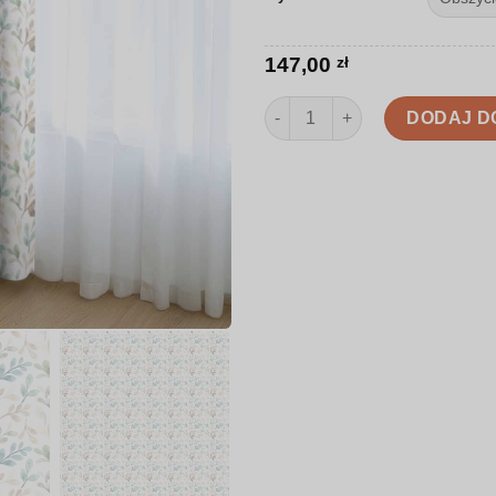
147,00
zł
ilość Zasłona | Naturalne akwa
DODAJ D