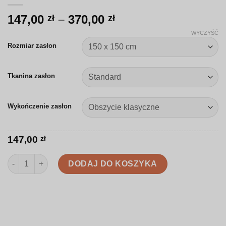
Zakres
147,00
–
370,00
zł
zł
cen:
WYCZYŚĆ
od
Rozmiar zasłon
147,00 zł
do
Tkanina zasłon
370,00 zł
Wykończenie zasłon
147,00
zł
ilość Zasłona | Minimalistyczne niebieskie śnieżynki | SZ005
DODAJ DO KOSZYKA