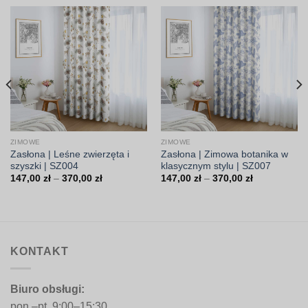
ZIMOWE
ZIMOWE
Zasłona | Leśne zwierzęta i
Zasłona | Zimowa botanika w
szyszki | SZ004
klasycznym stylu | SZ007
Zakres
Zakres
147,00
zł
–
370,00
zł
147,00
zł
–
370,00
zł
cen:
cen:
od
od
147,00 zł
147,00 zł
do
do
370,00 zł
370,00 zł
KONTAKT
Biuro obsługi:
pon.–pt. 9:00–15:30