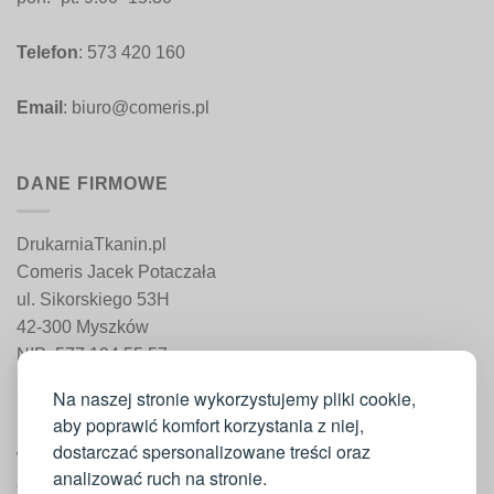
Telefon
: 573 420 160
Email
: biuro@comeris.pl
DANE FIRMOWE
DrukarniaTkanin.pl
Comeris Jacek Potaczała
ul. Sikorskiego 53H
42-300 Myszków
NIP: 577 194 55 57
REGON: 241 161 498
Na naszej stronie wykorzystujemy pliki cookie,
aby poprawić komfort korzystania z niej,
dostarczać spersonalizowane treści oraz
WAŻNE INFORMACJE
analizować ruch na stronie.