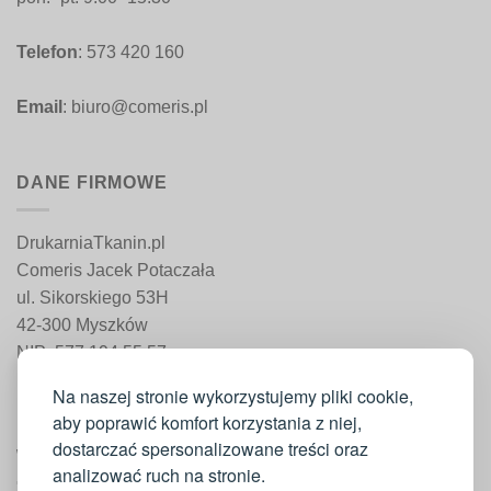
Telefon
: 573 420 160
Email
: biuro@comeris.pl
DANE FIRMOWE
DrukarniaTkanin.pl
Comeris Jacek Potaczała
ul. Sikorskiego 53H
42-300 Myszków
NIP: 577 194 55 57
REGON: 241 161 498
Na naszej stronie wykorzystujemy pliki cookie,
aby poprawić komfort korzystania z niej,
dostarczać spersonalizowane treści oraz
WAŻNE INFORMACJE
analizować ruch na stronie.