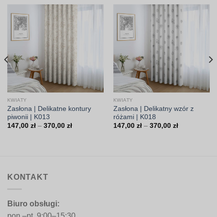
KWIATY
KWIATY
Zasłona | Delikatne kontury
Zasłona | Delikatny wzór z
piwonii | K013
różami | K018
Zakres
Zakres
147,00
zł
–
370,00
zł
147,00
zł
–
370,00
zł
cen:
cen:
od
od
147,00 zł
147,00 zł
do
do
370,00 zł
370,00 zł
KONTAKT
Biuro obsługi:
pon.–pt. 9:00–15:30