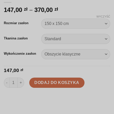
Zakres
147,00
–
370,00
zł
zł
cen:
WYCZYŚĆ
od
Rozmiar zasłon
147,00 zł
do
Tkanina zasłon
370,00 zł
Wykończenie zasłon
147,00
zł
ilość Zasłona | Białe stokrotki na czarnym tle | K007
DODAJ DO KOSZYKA