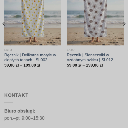
LATO
LATO
Ręcznik | Delikatne motyle w
Ręcznik | Słoneczniki w
ciepłych tonach | SL002
ozdobnym szkicu | SL012
Zakres
Zakres
59,00
zł
–
199,00
zł
59,00
zł
–
199,00
zł
cen:
cen:
od
od
59,00 zł
59,00 zł
do
do
199,00 zł
199,00 zł
KONTAKT
Biuro obsługi:
pon.–pt. 9:00–15:30