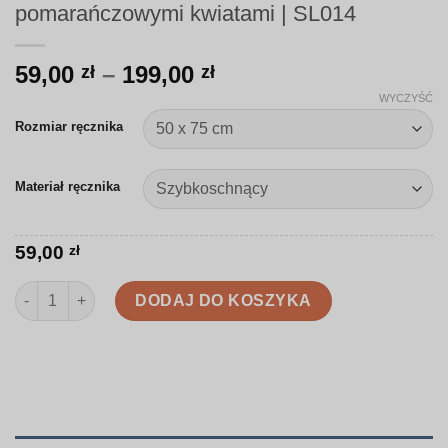
pomarańczowymi kwiatami | SL014
Zakres
59,00
–
199,00
zł
zł
cen:
WYCZYŚĆ
od
Rozmiar ręcznika
59,00 zł
do
Materiał ręcznika
199,00 zł
59,00
zł
ilość Ręcznik | Zielona koniczyna z pomarańczowymi kwiatami 
DODAJ DO KOSZYKA