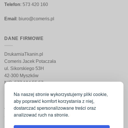
Telefon
: 573 420 160
Email
: biuro@comeris.pl
DANE FIRMOWE
DrukarniaTkanin.pl
Comeris Jacek Potaczała
ul. Sikorskiego 53H
42-300 Myszków
NIP: 577 194 55 57
REGON: 241 161 498
Na naszej stronie wykorzystujemy pliki cookie,
aby poprawić komfort korzystania z niej,
dostarczać spersonalizowane treści oraz
WAŻNE INFORMACJE
analizować ruch na stronie.
Moje konto