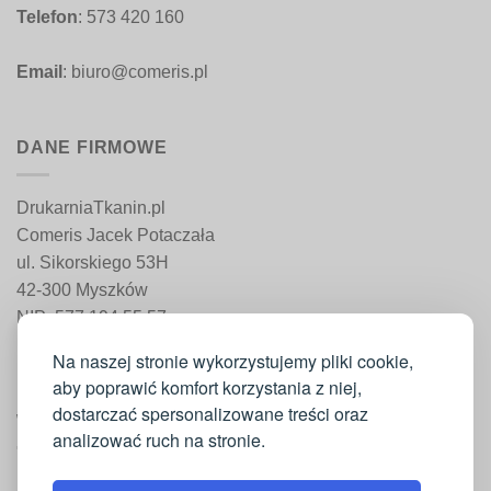
Telefon
: 573 420 160
Email
: biuro@comeris.pl
DANE FIRMOWE
DrukarniaTkanin.pl
Comeris Jacek Potaczała
ul. Sikorskiego 53H
42-300 Myszków
NIP: 577 194 55 57
REGON: 241 161 498
Na naszej stronie wykorzystujemy pliki cookie,
aby poprawić komfort korzystania z niej,
dostarczać spersonalizowane treści oraz
WAŻNE INFORMACJE
analizować ruch na stronie.
Moje konto