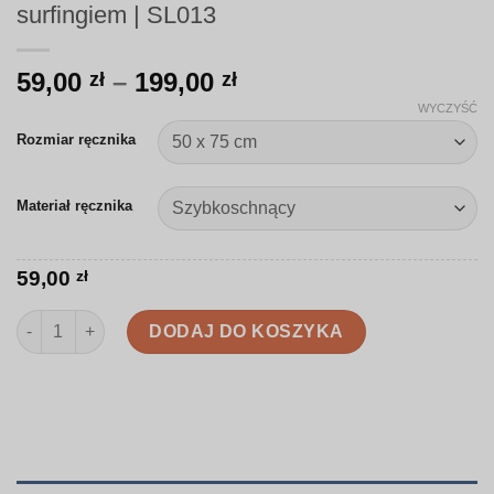
surfingiem | SL013
Zakres
59,00
–
199,00
zł
zł
cen:
WYCZYŚĆ
od
Rozmiar ręcznika
59,00 zł
do
Materiał ręcznika
199,00 zł
59,00
zł
ilość Ręcznik | Wzór plażowy inspirowany surfingiem | SL013
DODAJ DO KOSZYKA