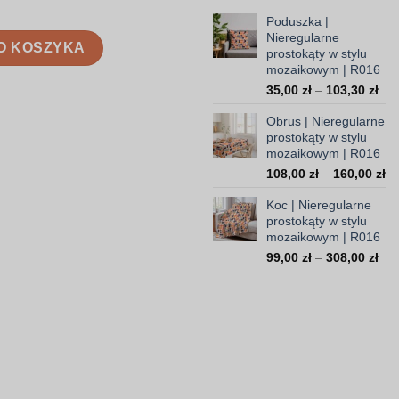
ce
Poduszka |
od
Nieregularne
prostokąty w stylu mozaikowym | R016
14
O KOSZYKA
prostokąty w stylu
do
mozaikowym | R016
37
Zak
35,00
zł
–
103,30
zł
cen
Obrus | Nieregularne
od
prostokąty w stylu
35,
mozaikowym | R016
do
Za
108,00
zł
–
160,00
zł
103
ce
Koc | Nieregularne
od
prostokąty w stylu
10
mozaikowym | R016
do
Zak
99,00
zł
–
308,00
zł
16
cen
od
99,
do
308