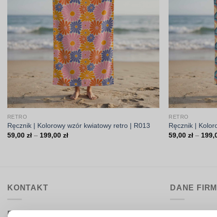
RETRO
RETRO
Ręcznik | Kolorowy wzór kwiatowy retro | R013
Ręcznik | Kolor
Zakres
59,00
zł
–
199,00
zł
59,00
zł
–
199,
cen:
od
59,00 zł
do
199,00 zł
KONTAKT
DANE FIR
Biuro obsługi:
DrukarniaTka