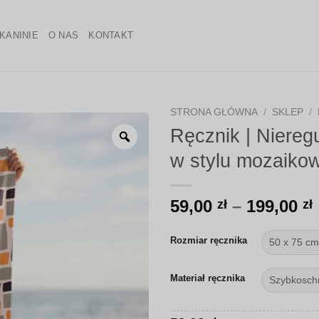
KANINIE
O NAS
KONTAKT
STRONA GŁÓWNA
/
SKLEP
/
Ręcznik | Niereg
Zoom
w stylu mozaiko
59,00
–
199,00
zł
zł
Rozmiar ręcznika
Materiał ręcznika