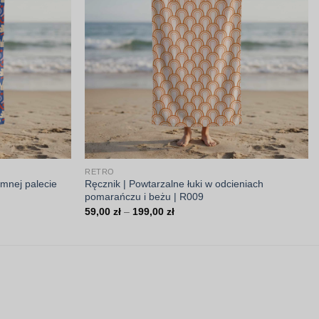
RETRO
imnej palecie
Ręcznik | Powtarzalne łuki w odcieniach
pomarańczu i beżu | R009
Zakres
59,00
zł
–
199,00
zł
cen:
od
59,00 zł
do
199,00 zł