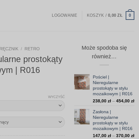
0
LOGOWANIE
KOSZYK /
0,00
ZŁ
Może spodoba się
RĘCZNIK
/
RETRO
również…
ularne prostokąty
wym | R016
Pościel |
Nieregularne
Zakres
prostokąty w stylu
mozaikowym | R016
cen:
WYCZYŚĆ
Za
238,00
zł
–
454,00
zł
od
ce
59,00 zł
Zasłona |
od
Nieregularne
do
23
prostokąty w stylu
do
199,00 zł
mozaikowym | R016
45
Za
147,00
zł
–
370,00
zł