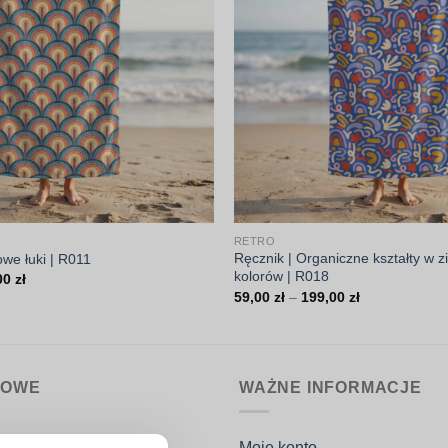
RETRO
Ręcznik | Organiczne kształty w z
owe łuki | R011
kolorów | R018
Zakres
00
zł
cen:
Zakres
59,00
zł
–
199,00
zł
od
cen:
59,00 zł
od
do
59,00 zł
199,00 zł
do
199,00 zł
MOWE
WAŻNE INFORMACJE
nin.pl
Moje konto