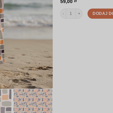
59,00
zł
ilość Ręcznik | Nieregularne 
DODAJ D