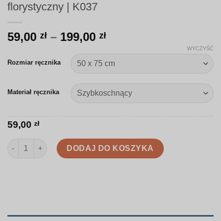
florystyczny | K037
Zakres
59,00
–
199,00
zł
zł
cen:
WYCZYŚĆ
od
Rozmiar ręcznika
59,00 zł
do
Materiał ręcznika
199,00 zł
59,00
zł
ilość Ręcznik | Lekki i elegancki wzór florystyczny | K037
DODAJ DO KOSZYKA