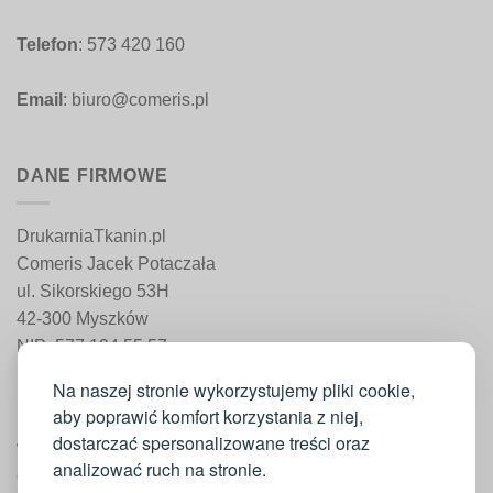
Telefon
: 573 420 160
Email
: biuro@comeris.pl
DANE FIRMOWE
DrukarniaTkanin.pl
Comeris Jacek Potaczała
ul. Sikorskiego 53H
42-300 Myszków
NIP: 577 194 55 57
REGON: 241 161 498
Na naszej stronie wykorzystujemy pliki cookie,
aby poprawić komfort korzystania z niej,
dostarczać spersonalizowane treści oraz
WAŻNE INFORMACJE
analizować ruch na stronie.