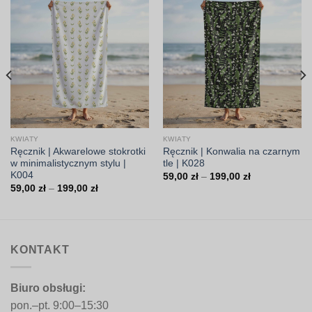
KWIATY
KWIATY
Ręcznik | Akwarelowe stokrotki
Ręcznik | Konwalia na czarnym
w minimalistycznym stylu |
tle | K028
K004
Zakres
59,00
zł
–
199,00
zł
cen:
Zakres
59,00
zł
–
199,00
zł
od
cen:
59,00 zł
od
do
59,00 zł
199,00 zł
do
199,00 zł
KONTAKT
Biuro obsługi:
pon.–pt. 9:00–15:30