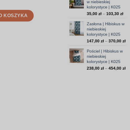
w niebieskiej
99,
kolorystyce | K025
do
ieskiej kolorystyce | K025
Zak
35,00
zł
–
103,30
zł
308
O KOSZYKA
cen
Zasłona | Hibiskus w
od
niebieskiej
35,
kolorystyce | K025
do
Za
147,00
zł
–
370,00
zł
103
ce
Pościel | Hibiskus w
od
niebieskiej
14
kolorystyce | K025
do
Za
238,00
zł
–
454,00
zł
37
ce
od
23
do
45