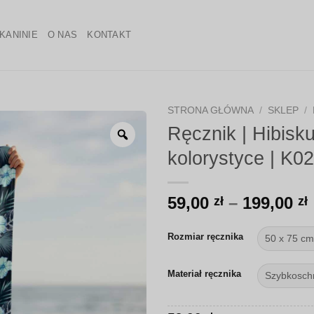
KANINIE
O NAS
KONTAKT
STRONA GŁÓWNA
/
SKLEP
/
Ręcznik | Hibisku
Zoom
kolorystyce | K0
59,00
–
199,00
zł
zł
Rozmiar ręcznika
Materiał ręcznika