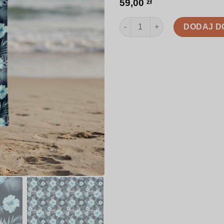
59,00
zł
ilość Ręcznik | Hibiskus w nieb
DODAJ D