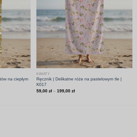
KWIATY
atów na ciepłym
Ręcznik | Delikatne róże na pastelowym tle |
K017
Zakres
59,00
zł
–
199,00
zł
cen:
od
59,00 zł
do
199,00 zł