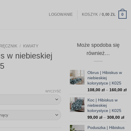
0
LOGOWANIE
KOSZYK /
0,00
ZŁ
Może spodoba się
RĘCZNIK
/
KWIATY
również…
s w niebieskiej
25
Obrus | Hibiskus w
niebieskiej
Zakres
kolorystyce | K025
Za
cen:
108,00
zł
–
160,00
zł
WYCZYŚĆ
ce
od
Koc | Hibiskus w
od
59,00 zł
niebieskiej
10
kolorystyce | K025
do
do
Zak
99,00
zł
–
308,00
zł
16
199,00 zł
cen
Poduszka | Hibiskus
od