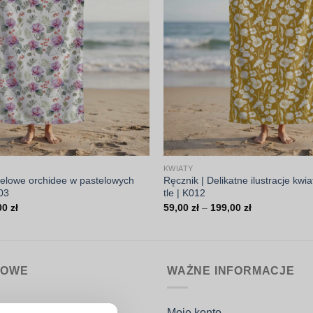
KWIATY
relowe orchidee w pastelowych
Ręcznik | Delikatne ilustracje kwi
003
tle | K012
Zakres
Zakres
00
zł
59,00
zł
–
199,00
zł
cen:
cen:
od
od
59,00 zł
59,00 zł
do
do
199,00 zł
199,00 zł
MOWE
WAŻNE INFORMACJE
nin.pl
Moje konto