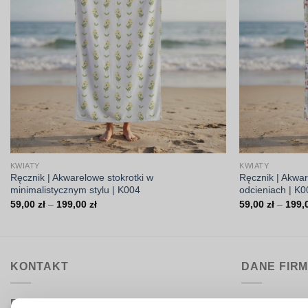
KWIATY
KWIATY
Ręcznik | Akwarelowe stokrotki w
Ręcznik | Akwa
minimalistycznym stylu | K004
odcieniach | K
Zakres
59,00
zł
–
199,00
zł
59,00
zł
–
199,
cen:
od
59,00 zł
do
199,00 zł
KONTAKT
DANE FIR
Biuro obsługi:
DrukarniaTka