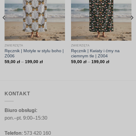
ZWIERZĘTA
ZWIERZĘTA
Ręcznik | Motyle w stylu boho |
Ręcznik | Kwiaty i ćmy na
Z006
ciemnym tle | Z004
Zakres
Zakres
59,00
zł
–
199,00
zł
59,00
zł
–
199,00
zł
cen:
cen:
od
od
59,00 zł
59,00 zł
do
do
199,00 zł
199,00 zł
KONTAKT
Biuro obsługi:
pon.–pt. 9:00–15:30
Telefon
: 573 420 160