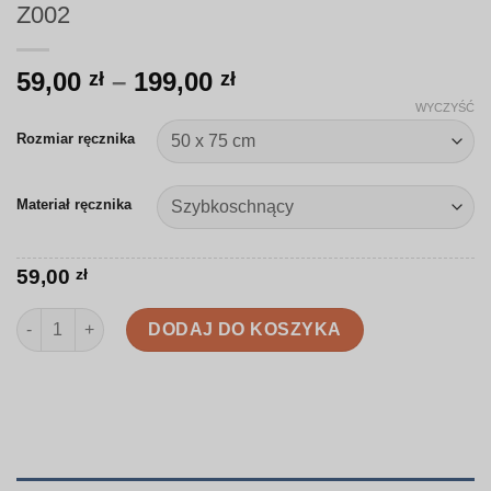
Z002
Zakres
59,00
–
199,00
zł
zł
cen:
WYCZYŚĆ
od
Rozmiar ręcznika
59,00 zł
do
Materiał ręcznika
199,00 zł
59,00
zł
ilość Ręcznik | Delikatne pióra na ciemnym tle | Z002
DODAJ DO KOSZYKA