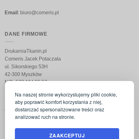
Email
: biuro@comeris.pl
DANE FIRMOWE
DrukarniaTkanin.pl
Comeris Jacek Potaczała
ul. Sikorskiego 53H
42-300 Myszków
NIP: 577 194 55 57
REGON: 241 161 498
Na naszej stronie wykorzystujemy pliki cookie,
aby poprawić komfort korzystania z niej,
dostarczać spersonalizowane treści oraz
WAŻNE INFORMACJE
analizować ruch na stronie.
Moje konto
ZAAKCEPTUJ