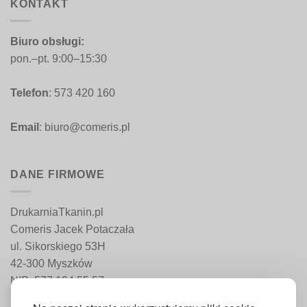
KONTAKT
Biuro obsługi:
pon.–pt. 9:00–15:30
Telefon
: 573 420 160
Email
: biuro@comeris.pl
DANE FIRMOWE
DrukarniaTkanin.pl
Comeris Jacek Potaczała
ul. Sikorskiego 53H
42-300 Myszków
NIP: 577 194 55 57
REGON: 241 161 498