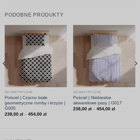
PODOBNE PRODUKTY
GEOMETRYCZNE
GEOMETRYCZNE
Pościel | Czarno białe
Pościel | Niebieskie
geometryczne romby i krzyże |
akwarelowe pasy | G017
G005
Zakres
238,00
zł
–
454,00
zł
cen:
Zakres
238,00
zł
–
454,00
zł
od
cen:
238,00 zł
od
do
238,00 zł
454,00 zł
do
454,00 zł