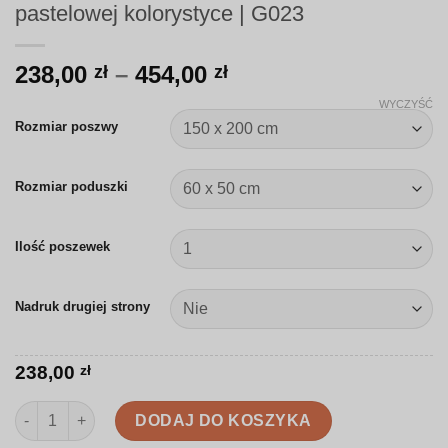
pastelowej kolorystyce | G023
Zakres
238,00
–
454,00
zł
zł
cen:
WYCZYŚĆ
od
Rozmiar poszwy
238,00 zł
do
Rozmiar poduszki
454,00 zł
Ilość poszewek
Nadruk drugiej strony
238,00
zł
ilość Pościel | Rytmiczne linie i okręgi w pastelowej kolorystyc
DODAJ DO KOSZYKA