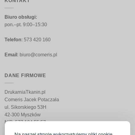
KONTAKT
Biuro obsługi:
pon.–pt. 9:00–15:30
Telefon
: 573 420 160
Email
: biuro@comeris.pl
DANE FIRMOWE
DrukarniaTkanin.pl
Comeris Jacek Potaczała
ul. Sikorskiego 53H
42-300 Myszków
NIP: 577 194 55 57
REGON: 241 161 498
Na naszej stronie wykorzystujemy pliki cookie,