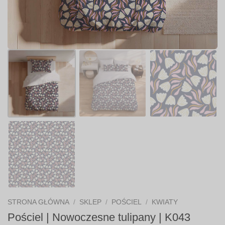
STRONA GŁÓWNA
/
SKLEP
/
POŚCIEL
/
KWIATY
Pościel | Nowoczesne tulipany | K043