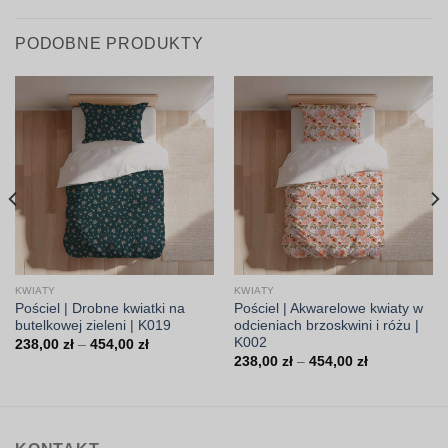
PODOBNE PRODUKTY
KWIATY
KWIATY
Pościel | Drobne kwiatki na
Pościel | Akwarelowe kwiaty w
butelkowej zieleni | K019
odcieniach brzoskwini i różu |
K002
Zakres
238,00
zł
–
454,00
zł
cen:
Zakres
238,00
zł
–
454,00
zł
od
cen:
238,00 zł
od
do
238,00 zł
454,00 zł
do
454,00 zł