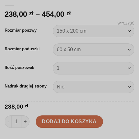
Zakres
238,00
–
454,00
zł
zł
cen:
WYCZYŚĆ
od
Rozmiar poszwy
238,00 zł
do
Rozmiar poduszki
454,00 zł
Ilość poszewek
Nadruk drugiej strony
238,00
zł
ilość Pościel | Nowoczesne tulipany | K043
DODAJ DO KOSZYKA