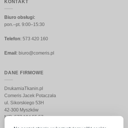
KONTAKT
Biuro obsługi:
pon.–pt. 9:00–15:30
Telefon
: 573 420 160
Email
: biuro@comeris.pl
DANE FIRMOWE
DrukarniaTkanin.pl
Comeris Jacek Potaczała
ul. Sikorskiego 53H
42-300 Myszków
NIP: 577 194 55 57
REGON: 241 161 498