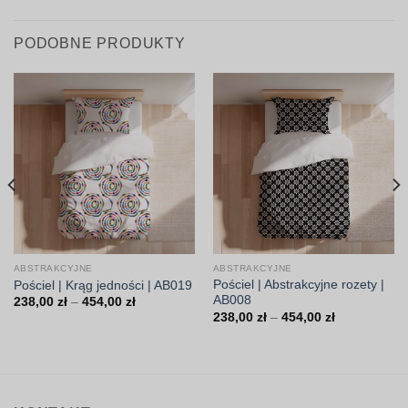
PODOBNE PRODUKTY
ABSTRAKCYJNE
ABSTRAKCYJNE
Pościel | Abstrakcyjne rozety |
Pościel | Krąg jedności | AB019
AB008
Zakres
238,00
zł
–
454,00
zł
cen:
Zakres
238,00
zł
–
454,00
zł
od
cen:
238,00 zł
od
do
238,00 zł
454,00 zł
do
454,00 zł