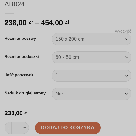
AB024
Zakres
238,00
–
454,00
zł
zł
cen:
WYCZYŚĆ
od
Rozmiar poszwy
238,00 zł
do
Rozmiar poduszki
454,00 zł
Ilość poszewek
Nadruk drugiej strony
238,00
zł
ilość Pościel | Morskie fale w stylu line art | AB024
DODAJ DO KOSZYKA