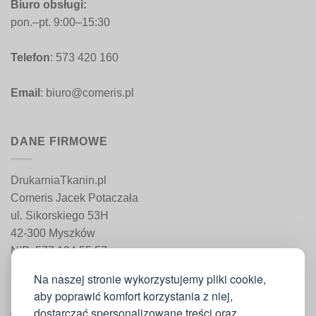
Biuro obsługi:
pon.–pt. 9:00–15:30
Telefon
: 573 420 160
Email
: biuro@comeris.pl
DANE FIRMOWE
DrukarniaTkanin.pl
Comeris Jacek Potaczała
ul. Sikorskiego 53H
42-300 Myszków
NIP: 577 194 55 57
REGON: 241 161 498
Na naszej stronie wykorzystujemy pliki cookie,
aby poprawić komfort korzystania z niej,
dostarczać spersonalizowane treści oraz