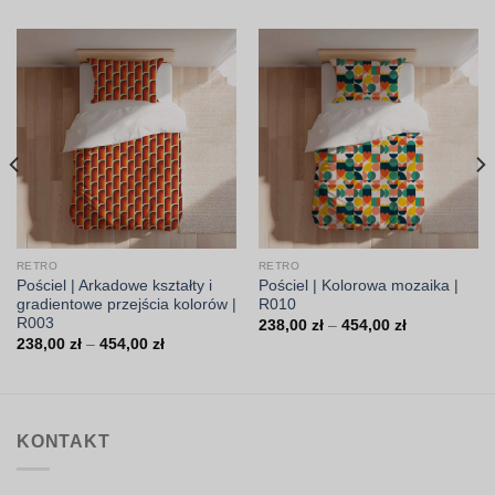
RETRO
RETRO
Pościel | Arkadowe kształty i
Pościel | Kolorowa mozaika |
gradientowe przejścia kolorów |
R010
R003
Zakres
238,00
zł
–
454,00
zł
cen:
Zakres
238,00
zł
–
454,00
zł
od
cen:
238,00 zł
od
do
238,00 zł
454,00 zł
do
454,00 zł
KONTAKT