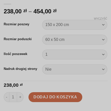
Zakres
238,00
–
454,00
zł
zł
cen:
WYCZYŚĆ
od
Rozmiar poszwy
238,00 zł
do
Rozmiar poduszki
454,00 zł
Ilość poszewek
Nadruk drugiej strony
238,00
zł
ilość Pościel | Kolorowe powtarzalne fale | R012
DODAJ DO KOSZYKA