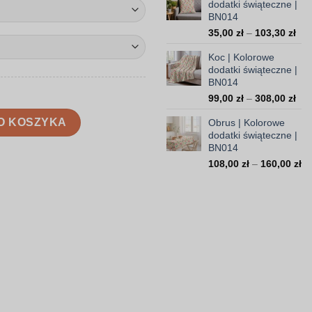
dodatki świąteczne |
59,
BN014
do
Zak
35,00
zł
–
103,30
zł
199
cen
Koc | Kolorowe
od
dodatki świąteczne |
35,
BN014
do
Zak
99,00
zł
–
308,00
zł
103
cen
ki świąteczne | BN014
O KOSZYKA
Obrus | Kolorowe
od
dodatki świąteczne |
99,
BN014
do
Za
108,00
zł
–
160,00
zł
308
ce
od
10
do
16