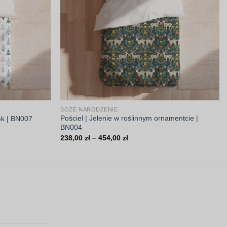
BOŻE NARODZENIE
Pościel | Jelenie w roślinnym ornamentcie |
ek | BN007
BN004
Zakres
238,00
zł
–
454,00
zł
cen:
od
238,00 zł
do
454,00 zł