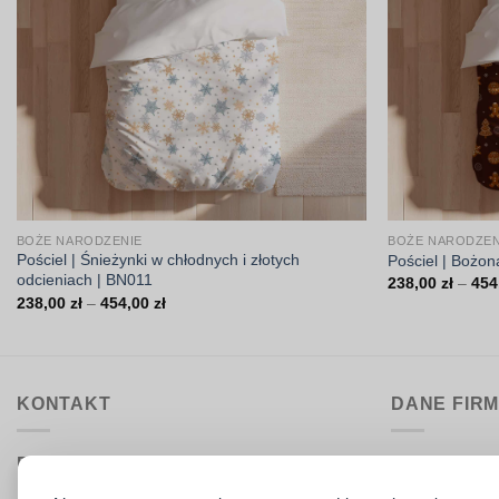
BOŻE NARODZENIE
BOŻE NARODZEN
Pościel | Śnieżynki w chłodnych i złotych
Pościel | Bożon
odcieniach | BN011
238,00
zł
–
454
Zakres
238,00
zł
–
454,00
zł
cen:
od
238,00 zł
do
454,00 zł
KONTAKT
DANE FIR
Biuro obsługi:
DrukarniaTka
pon.–pt. 9:00–15:30
Comeris Jace