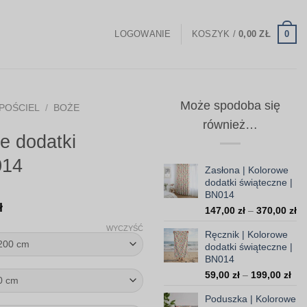
0
LOGOWANIE
KOSZYK /
0,00
ZŁ
Może spodoba się
POŚCIEL
/
BOŻE
również…
we dodatki
014
Zasłona | Kolorowe
dodatki świąteczne |
BN014
Zakres
ł
Za
147,00
zł
–
370,00
zł
cen:
ce
WYCZYŚĆ
Ręcznik | Kolorowe
od
od
dodatki świąteczne |
14
238,00 zł
BN014
do
do
Zak
59,00
zł
–
199,00
zł
37
454,00 zł
cen
Poduszka | Kolorowe
od