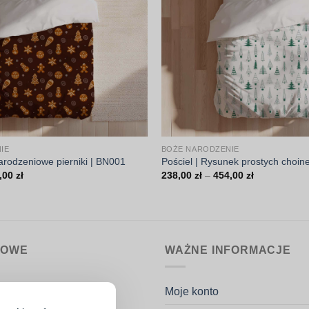
IE
BOŻE NARODZENIE
arodzeniowe pierniki | BN001
Pościel | Rysunek prostych choin
Zakres
Zakres
,00
zł
238,00
zł
–
454,00
zł
cen:
cen:
od
od
238,00 zł
238,00 zł
do
do
454,00 zł
454,00 zł
MOWE
WAŻNE INFORMACJE
nin.pl
Moje konto
k Potaczała