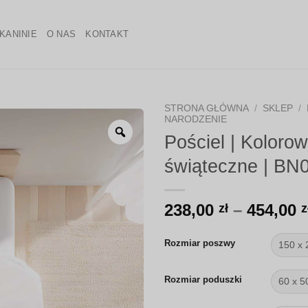
KANINIE
O NAS
KONTAKT
STRONA GŁÓWNA
/
SKLEP
/
NARODZENIE
Zoom
Pościel | Koloro
świąteczne | BN
238,00
–
454,00
zł
z
Rozmiar poszwy
Rozmiar poduszki