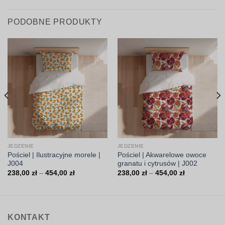
PODOBNE PRODUKTY
JEDZENIE
JEDZENIE
Pościel | Ilustracyjne morele |
Pościel | Akwarelowe owoce
J004
granatu i cytrusów | J002
Zakres
Zakres
238,00
zł
–
454,00
zł
238,00
zł
–
454,00
zł
cen:
cen:
od
od
238,00 zł
238,00 zł
do
do
454,00 zł
454,00 zł
KONTAKT