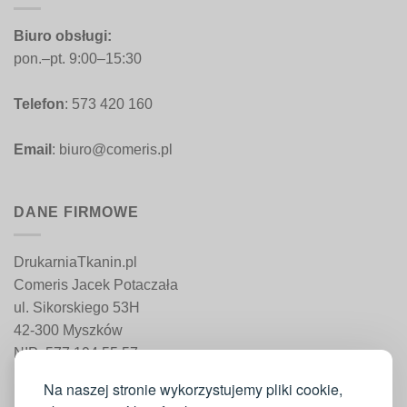
Biuro obsługi:
pon.–pt. 9:00–15:30
Telefon
: 573 420 160
Email
: biuro@comeris.pl
DANE FIRMOWE
DrukarniaTkanin.pl
Comeris Jacek Potaczała
ul. Sikorskiego 53H
42-300 Myszków
NIP: 577 194 55 57
REGON: 241 161 498
Na naszej stronie wykorzystujemy pliki cookie,