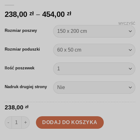
Zakres
238,00
–
454,00
zł
zł
cen:
WYCZYŚĆ
od
Rozmiar poszwy
238,00 zł
do
Rozmiar poduszki
454,00 zł
Ilość poszewek
Nadruk drugiej strony
238,00
zł
ilość Pościel | Ilustrowany sad jabłoni | J005
DODAJ DO KOSZYKA