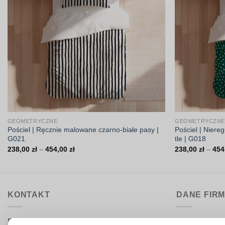
GEOMETRYCZNE
GEOMETRYCZNE
Pościel | Ręcznie malowane czarno-białe pasy |
Pościel | Niere
G021
tle | G018
Zakres
238,00
zł
–
454,00
zł
238,00
zł
–
454
cen:
od
238,00 zł
do
454,00 zł
KONTAKT
DANE FIR
Biuro obsługi:
DrukarniaTka