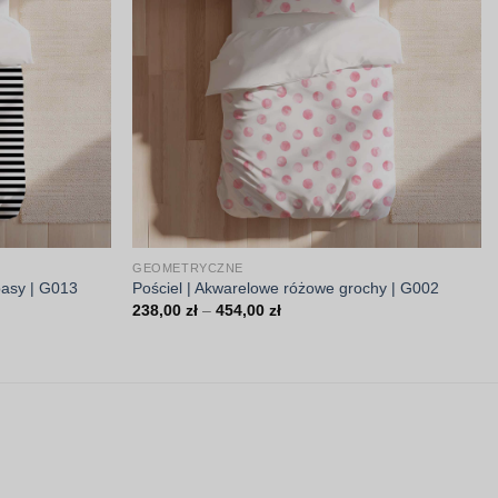
GEOMETRYCZNE
pasy | G013
Pościel | Akwarelowe różowe grochy | G002
Zakres
238,00
zł
–
454,00
zł
cen:
od
238,00 zł
do
454,00 zł