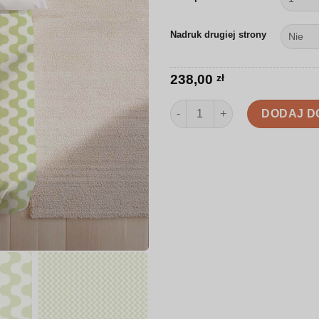
Nadruk drugiej strony
238,00
zł
ilość Pościel | Delikatne zielon
DODAJ D