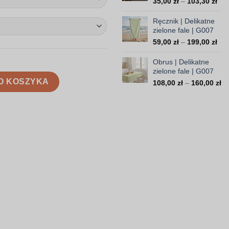
Zak
35,00
zł
–
103,30
zł
308
cen
od
Ręcznik | Delikatne
35,
zielone fale | G007
do
Zak
59,00
zł
–
199,00
zł
103
cen
od
Obrus | Delikatne
59,
zielone fale | G007
e fale | G007
do
O KOSZYKA
Za
108,00
zł
–
160,00
zł
199
ce
od
10
do
16