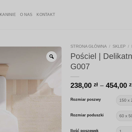
KANINIE
O NAS
KONTAKT
STRONA GŁÓWNA
/
SKLEP
/
Pościel | Delikatn
Zoom
G007
238,00
–
454,00
zł
z
Rozmiar poszwy
Rozmiar poduszki
Ilość poszewek