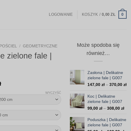
0
LOGOWANIE
KOSZYK /
0,00
ZŁ
Może spodoba się
POŚCIEL
/
GEOMETRYCZNE
również…
e zielone fale |
Zasłona | Delikatne
zielone fale | G007
Zakres
ł
Za
147,00
zł
–
370,00
zł
cen:
ce
WYCZYŚĆ
od
Koc | Delikatne
od
14
zielone fale | G007
238,00 zł
do
Zak
99,00
zł
–
308,00
zł
do
37
cen
454,00 zł
od
Poduszka | Delikatne
99,
zielone fale | G007
do