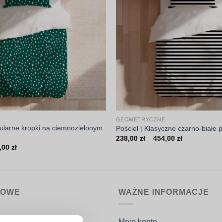
GEOMETRYCZNE
gularne kropki na ciemnozielonym
Pościel | Klasyczne czarno-białe 
Zakres
238,00
zł
–
454,00
zł
cen:
Zakres
,00
zł
od
cen:
238,00 zł
od
do
238,00 zł
454,00 zł
do
454,00 zł
MOWE
WAŻNE INFORMACJE
nin.pl
Moje konto