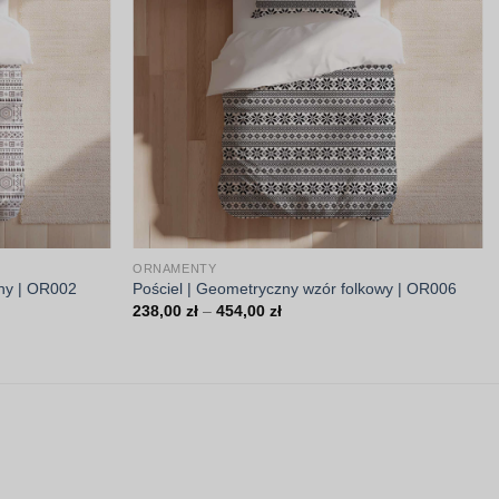
ORNAMENTY
lny | OR002
Pościel | Geometryczny wzór folkowy | OR006
Zakres
238,00
zł
–
454,00
zł
cen:
od
238,00 zł
do
454,00 zł