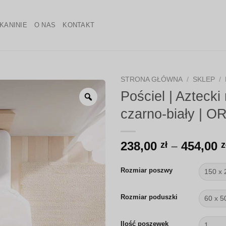
KANINIE
O NAS
KONTAKT
STRONA GŁÓWNA
/
SKLEP
/
Pościel | Aztecki
Zoom
czarno-biały | O
238,00
–
454,00
zł
z
Rozmiar poszwy
Rozmiar poduszki
Ilość poszewek