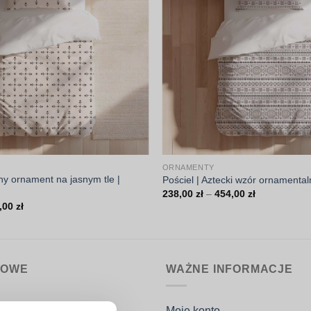
ORNAMENTY
lny ornament na jasnym tle |
Pościel | Aztecki wzór ornamenta
Zakres
238,00
zł
–
454,00
zł
cen:
Zakres
,00
zł
od
cen:
238,00 zł
od
do
238,00 zł
454,00 zł
do
454,00 zł
MOWE
WAŻNE INFORMACJE
nin.pl
Moje konto