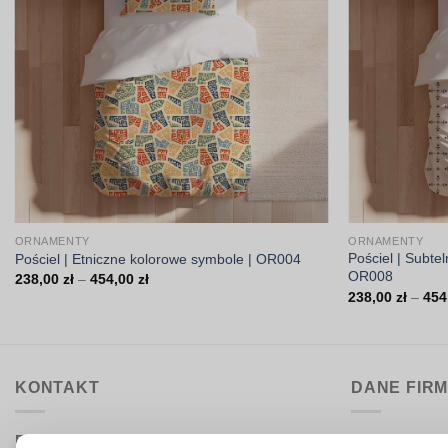
ORNAMENTY
ORNAMENTY
Pościel | Subte
Pościel | Etniczne kolorowe symbole | OR004
OR008
Zakres
238,00
zł
–
454,00
zł
cen:
238,00
zł
–
454
od
238,00 zł
do
454,00 zł
KONTAKT
DANE FIR
Biuro obsługi:
DrukarniaTka