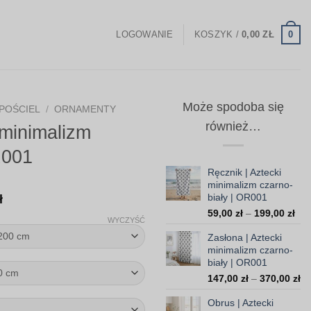
0
LOGOWANIE
KOSZYK /
0,00
ZŁ
Może spodoba się
POŚCIEL
/
ORNAMENTY
również…
 minimalizm
R001
Ręcznik | Aztecki
minimalizm czarno-
Zakres
biały | OR001
ł
Zak
cen:
59,00
zł
–
199,00
zł
WYCZYŚĆ
cen
od
Zasłona | Aztecki
od
238,00 zł
minimalizm czarno-
59,
biały | OR001
do
do
Za
147,00
zł
–
370,00
zł
199
454,00 zł
ce
Obrus | Aztecki
od