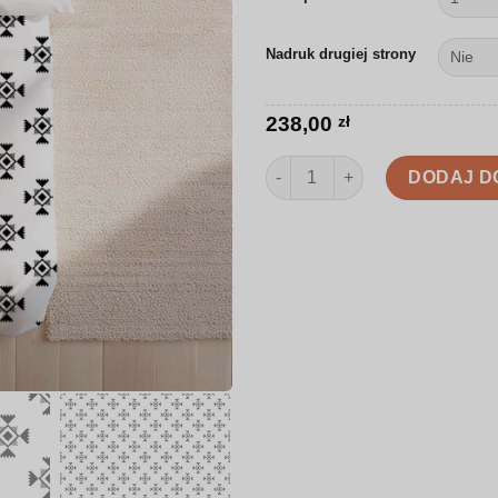
Nadruk drugiej strony
238,00
zł
ilość Pościel | Aztecki minima
DODAJ D