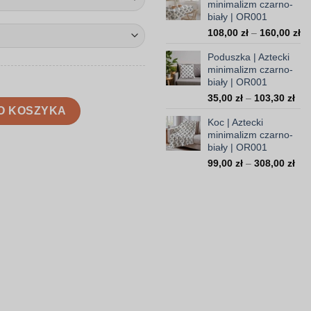
minimalizm czarno-
14
biały | OR001
do
Za
108,00
zł
–
160,00
zł
37
ce
Poduszka | Aztecki
od
minimalizm czarno-
10
biały | OR001
do
Zak
35,00
zł
–
103,30
zł
16
lizm czarno-biały | OR001
O KOSZYKA
cen
Koc | Aztecki
od
minimalizm czarno-
35,
biały | OR001
do
Zak
99,00
zł
–
308,00
zł
103
cen
od
99,
do
308