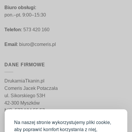
Biuro obsługi:
pon.–pt. 9:00–15:30
Telefon
: 573 420 160
Email
: biuro@comeris.pl
DANE FIRMOWE
DrukarniaTkanin.pl
Comeris Jacek Potaczała
ul. Sikorskiego 53H
42-300 Myszków
NIP: 577 194 55 57
REGON: 241 161 498
Na naszej stronie wykorzystujemy pliki cookie,
aby poprawić komfort korzystania z niej,