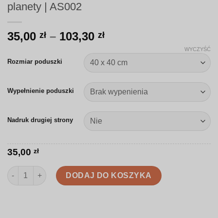
planety | AS002
Zakres
35,00
–
103,30
zł
zł
cen:
WYCZYŚĆ
od
Rozmiar poduszki
35,00 zł
do
Wypełnienie poduszki
103,30 zł
Nadruk drugiej strony
35,00
zł
ilość Poduszka | Minimalistyczne rysunkowe planety | AS002
DODAJ DO KOSZYKA