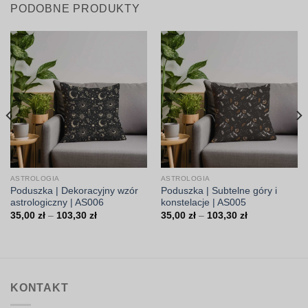
PODOBNE PRODUKTY
ASTROLOGIA
ASTROLOGIA
Poduszka | Dekoracyjny wzór
Poduszka | Subtelne góry i
astrologiczny | AS006
konstelacje | AS005
Zakres
Zakres
35,00
zł
–
103,30
zł
35,00
zł
–
103,30
zł
cen:
cen:
od
od
35,00 zł
35,00 zł
do
do
103,30 zł
103,30 zł
KONTAKT