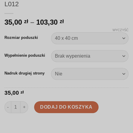
L012
Zakres
35,00
–
103,30
zł
zł
cen:
WYCZYŚĆ
od
Rozmiar poduszki
35,00 zł
do
Wypełnienie poduszki
103,30 zł
Nadruk drugiej strony
35,00
zł
ilość Poduszka | Klasyczne liście bluszczu | L012
DODAJ DO KOSZYKA