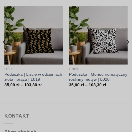
LIŚCIE
LIŚCIE
Poduszka | Liście w odcieniach
Poduszka | Monochromatyczny
złota i brązu | L019
roślinny motyw | L020
Zakres
Zakres
35,00
zł
–
103,30
zł
35,00
zł
–
103,30
zł
cen:
cen:
od
od
35,00 zł
35,00 zł
do
do
103,30 zł
103,30 zł
KONTAKT