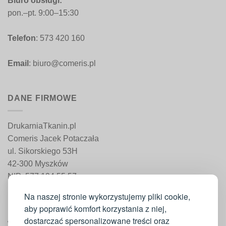
Biuro obsługi:
pon.–pt. 9:00–15:30
Telefon
: 573 420 160
Email
: biuro@comeris.pl
DANE FIRMOWE
DrukarniaTkanin.pl
Comeris Jacek Potaczała
ul. Sikorskiego 53H
42-300 Myszków
NIP: 577 194 55 57
REGON: 241 161 498
Na naszej stronie wykorzystujemy pliki cookie,
aby poprawić komfort korzystania z niej,
dostarczać spersonalizowane treści oraz
WAŻNE INFORMACJE