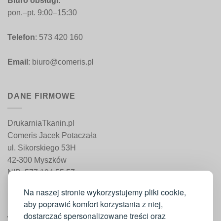
Biuro obsługi:
pon.–pt. 9:00–15:30
Telefon
: 573 420 160
Email
: biuro@comeris.pl
DANE FIRMOWE
DrukarniaTkanin.pl
Comeris Jacek Potaczała
ul. Sikorskiego 53H
42-300 Myszków
NIP: 577 194 55 57
REGON: 241 161 498
Na naszej stronie wykorzystujemy pliki cookie,
aby poprawić komfort korzystania z niej,
dostarczać spersonalizowane treści oraz
WAŻNE INFORMACJE