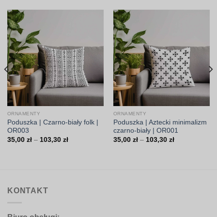
ORNAMENTY
ORNAMENTY
Poduszka | Czarno-biały folk |
Poduszka | Aztecki minimalizm
OR003
czarno-biały | OR001
Zakres
Zakres
35,00
zł
–
103,30
zł
35,00
zł
–
103,30
zł
cen:
cen:
od
od
35,00 zł
35,00 zł
do
do
103,30 zł
103,30 zł
KONTAKT