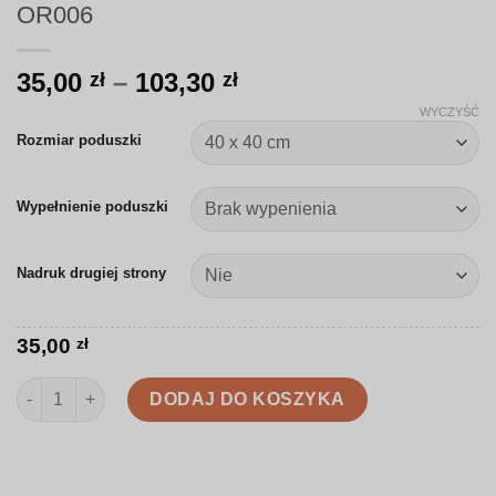
OR006
Zakres
35,00
–
103,30
zł
zł
cen:
WYCZYŚĆ
od
Rozmiar poduszki
35,00 zł
do
Wypełnienie poduszki
103,30 zł
Nadruk drugiej strony
35,00
zł
ilość Poduszka | Geometryczny wzór folkowy | OR006
DODAJ DO KOSZYKA