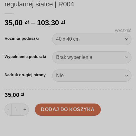
regularnej siatce | R004
Zakres
35,00
–
103,30
zł
zł
cen:
WYCZYŚĆ
od
Rozmiar poduszki
35,00 zł
do
Wypełnienie poduszki
103,30 zł
Nadruk drugiej strony
35,00
zł
ilość Poduszka | Dekoracyjne kwiaty w regularnej siatce | R004
DODAJ DO KOSZYKA