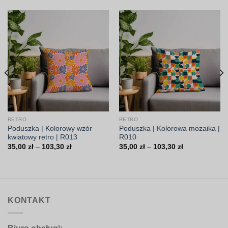
RETRO
RETRO
Poduszka | Kolorowy wzór
Poduszka | Kolorowa mozaika |
kwiatowy retro | R013
R010
Zakres
Zakres
35,00
zł
–
103,30
zł
35,00
zł
–
103,30
zł
cen:
cen:
od
od
35,00 zł
35,00 zł
do
do
103,30 zł
103,30 zł
KONTAKT