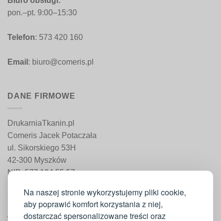
Biuro obsługi:
pon.–pt. 9:00–15:30
Telefon
: 573 420 160
Email
: biuro@comeris.pl
DANE FIRMOWE
DrukarniaTkanin.pl
Comeris Jacek Potaczała
ul. Sikorskiego 53H
42-300 Myszków
NIP: 577 194 55 57
REGON: 241 161 498
Na naszej stronie wykorzystujemy pliki cookie,
aby poprawić komfort korzystania z niej,
dostarczać spersonalizowane treści oraz
WAŻNE INFORMACJE