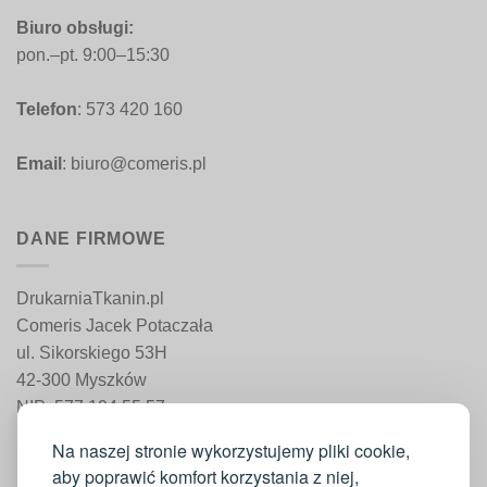
Biuro obsługi:
pon.–pt. 9:00–15:30
Telefon
: 573 420 160
Email
: biuro@comeris.pl
DANE FIRMOWE
DrukarniaTkanin.pl
Comeris Jacek Potaczała
ul. Sikorskiego 53H
42-300 Myszków
NIP: 577 194 55 57
REGON: 241 161 498
Na naszej stronie wykorzystujemy pliki cookie,
aby poprawić komfort korzystania z niej,