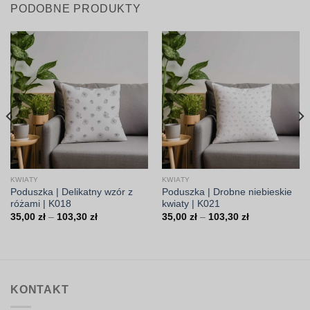
PODOBNE PRODUKTY
KWIATY
KWIATY
Poduszka | Delikatny wzór z
Poduszka | Drobne niebieskie
różami | K018
kwiaty | K021
Zakres
Zakres
35,00
zł
–
103,30
zł
35,00
zł
–
103,30
zł
cen:
cen:
od
od
35,00 zł
35,00 zł
do
do
103,30 zł
103,30 zł
KONTAKT