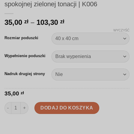
spokojnej zielonej tonacji | K006
Zakres
35,00
–
103,30
zł
zł
cen:
WYCZYŚĆ
od
Rozmiar poduszki
35,00 zł
do
Wypełnienie poduszki
103,30 zł
Nadruk drugiej strony
35,00
zł
ilość Poduszka | Akwarelowe stokrotki w spokojnej zielonej ton
DODAJ DO KOSZYKA