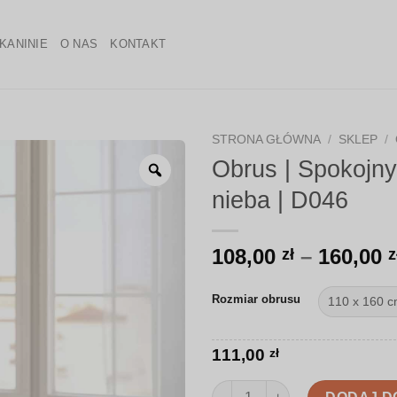
KANINIE
O NAS
KONTAKT
STRONA GŁÓWNA
/
SKLEP
/
Obrus | Spokojn
Zoom
nieba | D046
108,00
–
160,00
zł
z
Rozmiar obrusu
111,00
zł
ilość Obrus | Spokojny wzór n