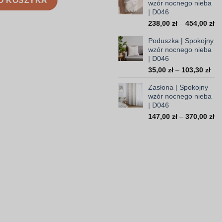
O KOSZYKA
wzór nocnego nieba
59,
| D046
do
Za
238,00
zł
–
454,00
zł
199
ce
Poduszka | Spokojny
od
wzór nocnego nieba
23
| D046
do
Zak
35,00
zł
–
103,30
zł
45
cen
Zasłona | Spokojny
od
wzór nocnego nieba
35,
| D046
do
Za
147,00
zł
–
370,00
zł
103
ce
od
14
do
37