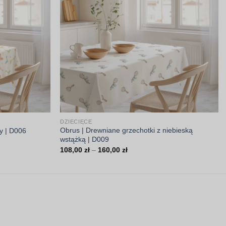
DZIECIĘCE
Obrus | Drewniane grzechotki z niebieską
y | D006
wstążką | D009
Zakres
108,00
zł
–
160,00
zł
cen:
od
108,00 zł
do
160,00 zł