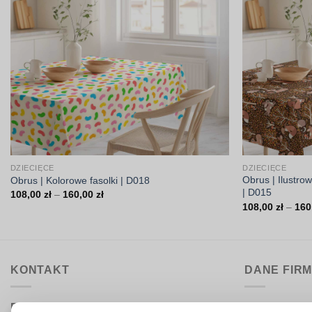
DZIECIĘCE
DZIECIĘCE
Obrus | Ilustro
Obrus | Kolorowe fasolki | D018
| D015
Zakres
108,00
zł
–
160,00
zł
cen:
108,00
zł
–
160
od
108,00 zł
do
160,00 zł
KONTAKT
DANE FIR
Biuro obsługi:
DrukarniaTka