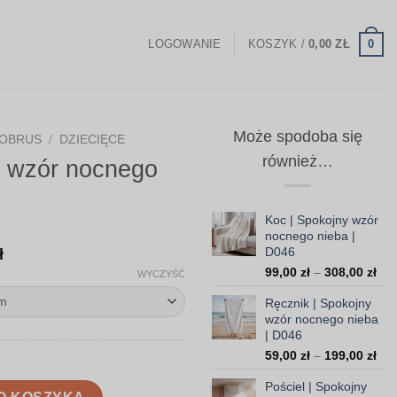
0
LOGOWANIE
KOSZYK /
0,00
ZŁ
Może spodoba się
OBRUS
/
DZIECIĘCE
również…
y wzór nocnego
Koc | Spokojny wzór
nocnego nieba |
Zakres
D046
ł
Zak
cen:
99,00
zł
–
308,00
zł
WYCZYŚĆ
cen
od
Ręcznik | Spokojny
od
108,00 zł
wzór nocnego nieba
99,
| D046
do
do
Zak
59,00
zł
–
199,00
zł
308
160,00 zł
cen
Pościel | Spokojny
od
ocnego nieba | D046