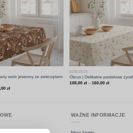
DZIECIĘCE
wany wzór jesienny ze zwierzętami
Obrus | Delikatne pastelowe żyraf
Zakres
108,00
zł
–
160,00
zł
cen:
Zakres
,00
zł
od
cen:
108,00 zł
od
do
108,00 zł
160,00 zł
do
160,00 zł
MOWE
WAŻNE INFORMACJE
nin.pl
Moje konto