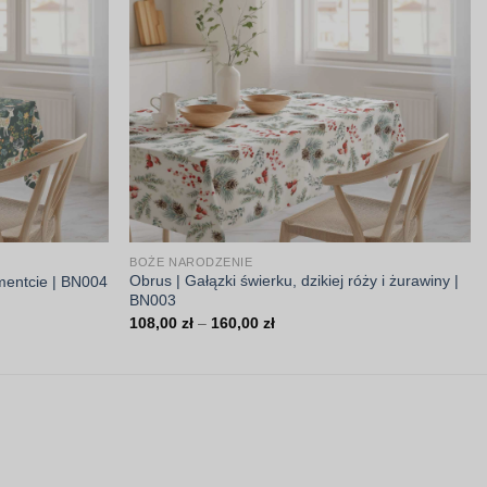
BOŻE NARODZENIE
Obrus | Gałązki świerku, dzikiej róży i żurawiny |
mentcie | BN004
BN003
Zakres
108,00
zł
–
160,00
zł
cen:
od
108,00 zł
do
160,00 zł