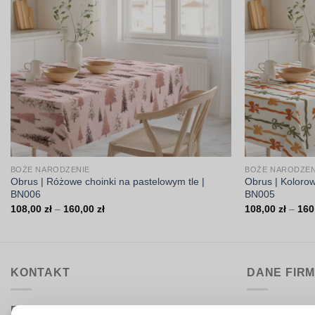
BOŻE NARODZENIE
BOŻE NARODZEN
Obrus | Różowe choinki na pastelowym tle |
Obrus | Koloro
BN006
BN005
Zakres
108,00
zł
–
160,00
zł
108,00
zł
–
160
cen:
od
108,00 zł
do
160,00 zł
KONTAKT
DANE FIR
Biuro obsługi:
DrukarniaTka