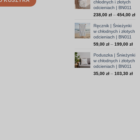
O KOSZYKA
chłodnych i złotych
14
odcieniach | BN011
do
Za
238,00
zł
–
454,00
zł
37
ce
Ręcznik | Śnieżynki
od
w chłodnych i złotych
23
odcieniach | BN011
do
Zak
59,00
zł
–
199,00
zł
45
cen
Poduszka | Śnieżynki
od
w chłodnych i złotych
59,
odcieniach | BN011
do
Zak
35,00
zł
–
103,30
zł
199
cen
od
35,
do
103