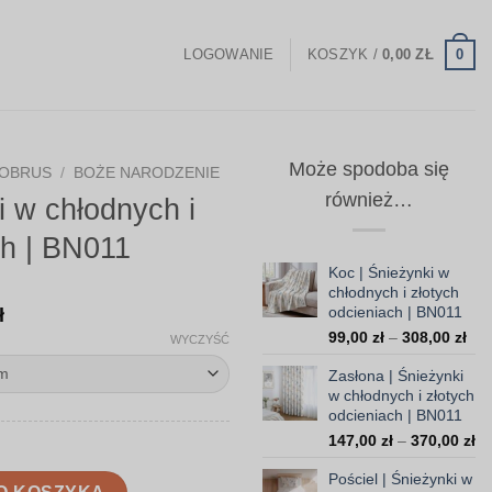
0
LOGOWANIE
KOSZYK /
0,00
ZŁ
Może spodoba się
OBRUS
/
BOŻE NARODZENIE
również…
i w chłodnych i
ch | BN011
Koc | Śnieżynki w
chłodnych i złotych
Zakres
odcieniach | BN011
ł
Zak
cen:
99,00
zł
–
308,00
zł
WYCZYŚĆ
cen
od
Zasłona | Śnieżynki
od
108,00 zł
w chłodnych i złotych
99,
odcieniach | BN011
do
do
Za
147,00
zł
–
370,00
zł
308
160,00 zł
ce
Pościel | Śnieżynki w
od
dnych i złotych odcieniach | BN011