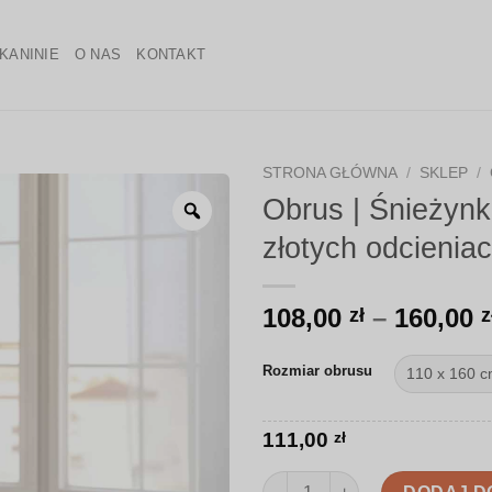
KANINIE
O NAS
KONTAKT
STRONA GŁÓWNA
/
SKLEP
/
Obrus | Śnieżynk
Zoom
złotych odcienia
108,00
–
160,00
zł
z
Rozmiar obrusu
111,00
zł
ilość Obrus | Śnieżynki w chło