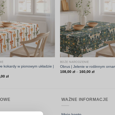
IE
BOŻE NARODZENIE
we kokardy w pionowym układzie |
Obrus | Jelenie w roślinnym orna
Zakres
108,00
zł
–
160,00
zł
cen:
Zakres
,00
zł
od
cen:
108,00 zł
od
do
108,00 zł
160,00 zł
do
160,00 zł
MOWE
WAŻNE INFORMACJE
nin.pl
Moje konto